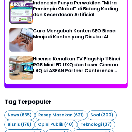
Indonesia Punya Perwakilan “Mitra
Pemimpin Global” di Bidang Koding
dan Kecerdasan Artifisial
Cara Mengubah Konten SEO Biasa
Menjadi Konten yang Disukai AI
Hisense Kenalkan TV Flagship 116inci
RGB MiniLED UXQ dan Laser Cinema
L9Q di ASEAN Partner Conference
2026
Tag Terpopuler
News
(655)
Resep Masakan
(621)
Soal
(300)
Bisnis
(178)
Opini Publik
(40)
Teknologi
(37)