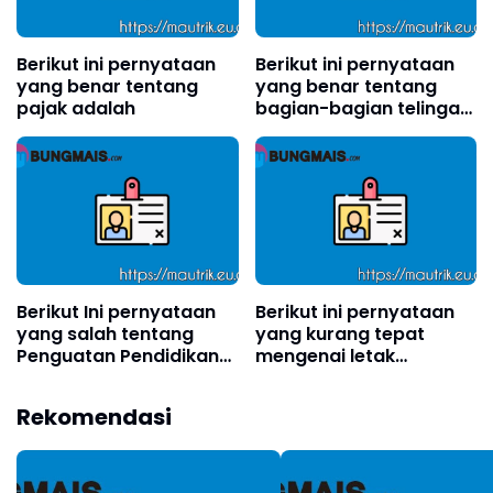
Berikut ini pernyataan
Berikut ini pernyataan
yang benar tentang
yang benar tentang
pajak adalah
bagian-bagian telinga
adalah . . . .(boleh pilih
lebih dari satu)?
Berikut Ini pernyataan
Berikut ini pernyataan
yang salah tentang
yang kurang tepat
Penguatan Pendidikan
mengenai letak
Karakter (PPK) yang
geografis Indonesia
sesuai dengan
adalah?
Rekomendasi
Permendikbud Nomor
20 Tahun 2018 adalah?