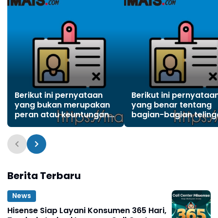
Berikut ini pernyataan
Berikut ini pernyataa
yang bukan merupakan
yang benar tentang
peran atau keuntungan
bagian-bagian teling
Indonesia dalam
adalah . . . .(boleh pili
organisasi internasional
lebih dari satu)?
adalah
Berita Terbaru
News
Hisense Siap Layani Konsumen 365 Hari,