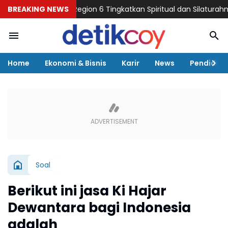
Bersama BRI Region 6 Tingkatkan Spiritual dan Silaturahmi Pekerj
BREAKING NEWS
Home
Ekonomi & Bisnis
Karir
News
Pendidika
Soal
Berikut ini jasa Ki Hajar
Dewantara bagi Indonesia
adalah