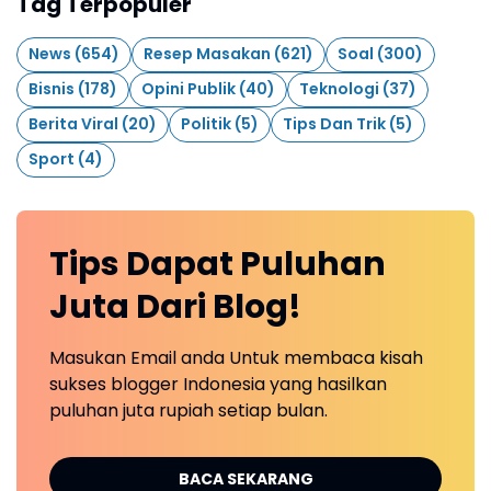
Tag Terpopuler
News
(654)
Resep Masakan
(621)
Soal
(300)
Bisnis
(178)
Opini Publik
(40)
Teknologi
(37)
Berita Viral
(20)
Politik
(5)
Tips Dan Trik
(5)
Sport
(4)
Tips Dapat Puluhan
Juta Dari Blog!
Masukan Email anda Untuk membaca kisah
sukses blogger Indonesia yang hasilkan
puluhan juta rupiah setiap bulan.
BACA SEKARANG