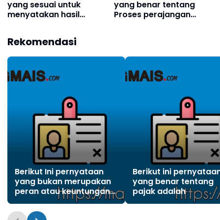
yang sesuai untuk
yang benar tentang
menyatakan hasil
Proses perajangan
percobaan telepon
pada pembuatan
kaleng adalah . . . .
simplisia yaitu?
Rekomendasi
(boleh memilih lebih
dari satu jawaban)?
Berikut Ini pernyataan
Berikut ini pernyataa
yang bukan merupakan
yang benar tentang
peran atau keuntungan
pajak adalah
Indonesia dalam
organisasi internasional