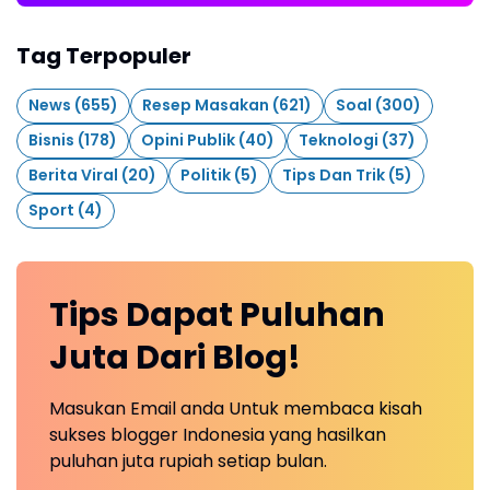
Tag Terpopuler
News
(655)
Resep Masakan
(621)
Soal
(300)
Bisnis
(178)
Opini Publik
(40)
Teknologi
(37)
Berita Viral
(20)
Politik
(5)
Tips Dan Trik
(5)
Sport
(4)
Tips Dapat Puluhan
Juta Dari Blog!
Masukan Email anda Untuk membaca kisah
sukses blogger Indonesia yang hasilkan
puluhan juta rupiah setiap bulan.