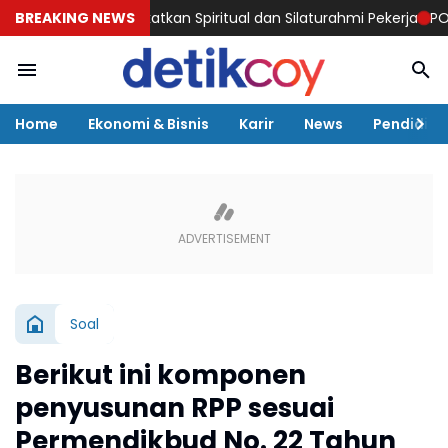
egion 6 Tingkatkan Spiritual dan Silaturahmi Pekerja
BREAKING NEWS
POS Retail
Home
Ekonomi & Bisnis
Karir
News
Pendidika
Soal
Berikut ini komponen
penyusunan RPP sesuai
Permendikbud No. 22 Tahun