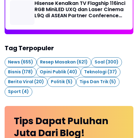
Hisense Kenalkan TV Flagship 116inci
RGB MiniLED UXQ dan Laser Cinema
L9Q di ASEAN Partner Conference
2026
Tag Terpopuler
News
(655)
Resep Masakan
(621)
Soal
(300)
Bisnis
(178)
Opini Publik
(40)
Teknologi
(37)
Berita Viral
(20)
Politik
(5)
Tips Dan Trik
(5)
Sport
(4)
Tips Dapat Puluhan
Juta Dari Blog!