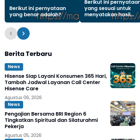
Berikut ini pernyataa
Berikut ini pernyataan
yang sesuai untuk
yang benar adalah?
menyatakan hasil
percobaan telepon
kaleng adalah . . . . (
memilih lebih dari sat
jawaban)?
Berita Terbaru
News
Hisense Siap Layani Konsumen 365 Hari,
Tambah Jadwal Layanan Call Center
Hisense Care
Agustus 06, 2026
News
Pengajian Bersama BRI Region 6
Tingkatkan Spiritual dan Silaturahmi
Pekerja
Agustus 05, 2026