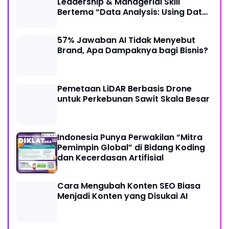
Leadership & Managerial Skill
Bertema “Data Analysis: Using Data
For Better Individual Decision”
57% Jawaban AI Tidak Menyebut
Brand, Apa Dampaknya bagi Bisnis?
Pemetaan LiDAR Berbasis Drone
untuk Perkebunan Sawit Skala Besar
Indonesia Punya Perwakilan “Mitra
Pemimpin Global” di Bidang Koding
dan Kecerdasan Artifisial
Cara Mengubah Konten SEO Biasa
Menjadi Konten yang Disukai AI