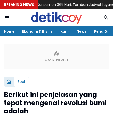
e Siap Layani Konsumen 365 Hari, Tambah Jadwal Layanan Call 
BREAKING NEWS
Home
Ekonomi & Bisnis
Karir
News
Pendidika
Soal
Berikut ini penjelasan yang
tepat mengenai revolusi bumi
adalah