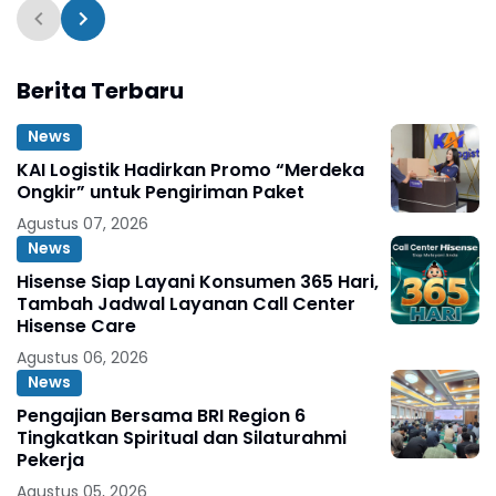
Berita Terbaru
News
KAI Logistik Hadirkan Promo “Merdeka
Ongkir” untuk Pengiriman Paket
Agustus 07, 2026
News
Hisense Siap Layani Konsumen 365 Hari,
Tambah Jadwal Layanan Call Center
Hisense Care
Agustus 06, 2026
News
Pengajian Bersama BRI Region 6
Tingkatkan Spiritual dan Silaturahmi
Pekerja
Agustus 05, 2026