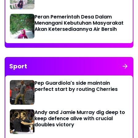
Peran Pemerintah Desa Dalam
Menangani Kebutuhan Masyarakat
Akan Ketersediaannya Air Bersih
Sport
Pep Guardiola's side maintain
perfect start by routing Cherries
Andy and Jamie Murray dig deep to
keep defence alive with crucial
doubles victory