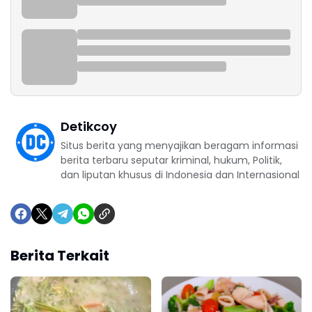
Detikcoy
Situs berita yang menyajikan beragam informasi
berita terbaru seputar kriminal, hukum, Politik,
dan liputan khusus di Indonesia dan Internasional
Berita Terkait