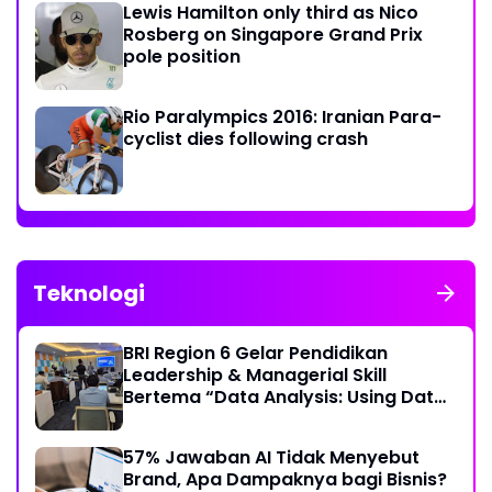
Lewis Hamilton only third as Nico
Rosberg on Singapore Grand Prix
pole position
Rio Paralympics 2016: Iranian Para-
cyclist dies following crash
Teknologi
BRI Region 6 Gelar Pendidikan
Leadership & Managerial Skill
Bertema “Data Analysis: Using Data
For Better Individual Decision”
57% Jawaban AI Tidak Menyebut
Brand, Apa Dampaknya bagi Bisnis?