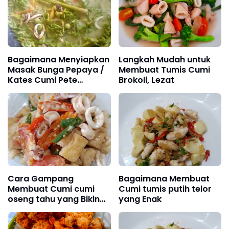
Bagaimana Menyiapkan
Langkah Mudah untuk
Masak Bunga Pepaya /
Membuat Tumis Cumi
Kates Cumi Pete
Brokoli, Lezat
Rimbang yang Lezat
Cara Gampang
Bagaimana Membuat
Membuat Cumi cumi
Cumi tumis putih telor
oseng tahu yang Bikin
yang Enak
Ngiler