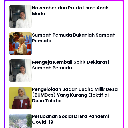
November dan Patriotisme Anak
Muda
Sumpah Pemuda Bukanlah Sampah
Pemuda
Mengeja Kembali Spirit Deklarasi
Sumpah Pemuda
Pengelolaan Badan Usaha Milik Desa
(BUMDes) Yang Kurang Efektif di
Desa Tolotio
Perubahan Sosial Di Era Pandemi
Covid-19