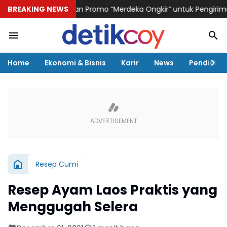
ogistik Hadirkan Promo “Merdeka Ongkir” untuk Pengiriman Paket
BREAKING NEWS
Home
Ekonomi & Bisnis
Karir
News
Pendidika
Resep Cumi
Resep Ayam Laos Praktis yang
Menggugah Selera