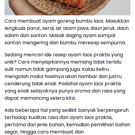
Cara membuat ayam goreng bumbu laos. Masukkan
lengkuas parut, serai, air asam jawa, daun jeruk, daun
salam dan santan. Masak daging ayam sampai
santan mengering dan bumbu meresap sempurna.
Sedang mencari ide resep ayam laos praktis yang
unik? Cara menyiapkannya memang tidak terlalu
sulit namun tidak gampang juga. Kalau keliru
mengolah maka hasilnya akan hambar dan justru
cenderung tidak enak. Padahal ayam laos praktis
yang enak selayaknya punya aroma dan rasa yang
dapat memancing selera kita.
Ada beberapa hal yang sedikit banyak berpengaruh
terhadap kualitas rasa dari ayam laos praktis,
pertama dari jenis bahan, kemudian pemilihan bahan
segar, hingga cara membuat dan