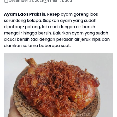
Desember 21, 2021
1 menit baca
Ayam Laos Praktis
. Resep ayam goreng laos
serundeng kelapa. Siapkan ayam yang sudah
dipotong-potong, lalu cuci dengan air bersih
mengalir hingga bersih. Balurkan ayam yang sudah
dicuci bersih tadi dengan perasan air jeruk nipis dan
diamkan selama beberapa saat.