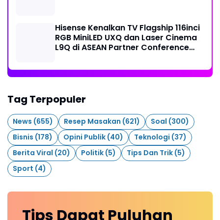
Hisense Kenalkan TV Flagship 116inci
RGB MiniLED UXQ dan Laser Cinema
L9Q di ASEAN Partner Conference
2026
Tag Terpopuler
News
(655)
Resep Masakan
(621)
Soal
(300)
Bisnis
(178)
Opini Publik
(40)
Teknologi
(37)
Berita Viral
(20)
Politik
(5)
Tips Dan Trik
(5)
Sport
(4)
Tips Dapat Puluhan