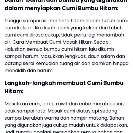
dalam menyiapkan Cumi Bumbu Hitam:
Tunggu sampai air dan tinta hitam dalam tubuh cumi
cumi keluar. Jika kuah alami yang keluar dari tubuh
cumi cumi dirasa cukup, tidak perlu lagi menambah
air. Cara Membuat Cumi Masak Hitam Sedap :
Haluskan semua bumbu cumi hitam lalu ditumis
sampai harum. Masukkan lengkuas, daun salam dan
batang serai kemudian tuang air dan diamkan hingga
mendidih dan harum.
Langkah-langkah membuat Cumi Bumbu
Hitam:
Masukkan cumi, cabe rawit dan cabe merah besar,
aduk sampai rata. Masak cumi diatas api sedang
sampai berubah warna dan hampir matang. Bahan
yang digunakan juga cukup mudah untuk didapatkan.
Jadi, tunggu apalagi, persiapkan semua bahan dan