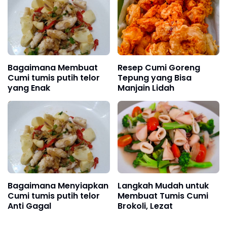
Bagaimana Membuat
Resep Cumi Goreng
Cumi tumis putih telor
Tepung yang Bisa
yang Enak
Manjain Lidah
Bagaimana Menyiapkan
Langkah Mudah untuk
Cumi tumis putih telor
Membuat Tumis Cumi
Anti Gagal
Brokoli, Lezat