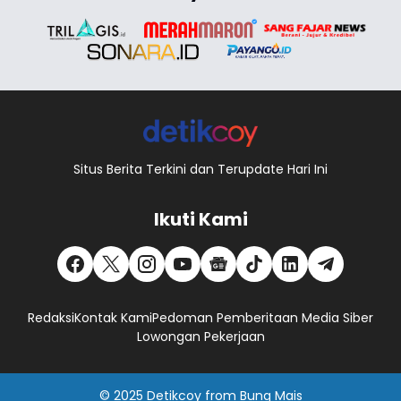
Situs Berita Terkini dan Terupdate Hari Ini
Ikuti Kami
Redaksi
Kontak Kami
Pedoman Pemberitaan Media Siber
Lowongan Pekerjaan
© 2025
Detikcoy
from
Bung Mais