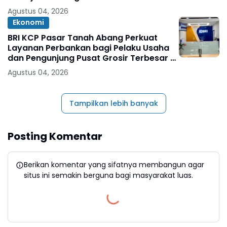
Agustus 04, 2026
Ekonomi
BRI KCP Pasar Tanah Abang Perkuat
Layanan Perbankan bagi Pelaku Usaha
dan Pengunjung Pusat Grosir Terbesar di
Indonesia
Agustus 04, 2026
Tampilkan lebih banyak
Posting Komentar
Berikan komentar yang sifatnya membangun agar
situs ini semakin berguna bagi masyarakat luas.