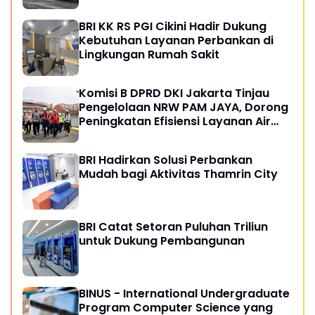
BRI KK RS PGI Cikini Hadir Dukung
Kebutuhan Layanan Perbankan di
Lingkungan Rumah Sakit
Komisi B DPRD DKI Jakarta Tinjau
Pengelolaan NRW PAM JAYA, Dorong
Peningkatan Efisiensi Layanan Air
Perpipaan
BRI Hadirkan Solusi Perbankan
Mudah bagi Aktivitas Thamrin City
BRI Catat Setoran Puluhan Triliun
untuk Dukung Pembangunan
BINUS - International Undergraduate
Program Computer Science yang