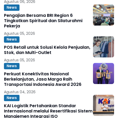
Agustus 06, 2026
News
Pengajian Bersama BRI Region 6
Tingkatkan Spiritual dan Silaturahmi
Pekerja
Agustus 05, 2026
News
POS Retail untuk Solusi Kelola Penjualan,
Stok, dan Multi-Outlet
Agustus 05, 2026
News
Perkuat Konektivitas Nasional
Berkelanjutan, Jasa Marga Raih
Transportasi Indonesia Award 2026
Agustus 04, 2026
News
KAI Logistik Pertahankan Standar
Internasional melalui Resertifikasi Sistem
Manajemen Integrasi ISO