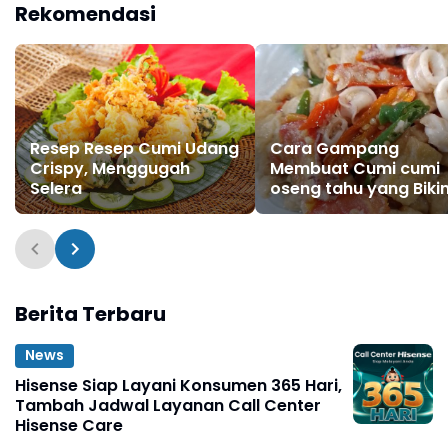
Rekomendasi
Resep Resep Cumi Udang
Cara Gampang
Crispy, Menggugah
Membuat Cumi cumi
Selera
oseng tahu yang Biki
Ngiler
Berita Terbaru
News
Hisense Siap Layani Konsumen 365 Hari,
Tambah Jadwal Layanan Call Center
Hisense Care