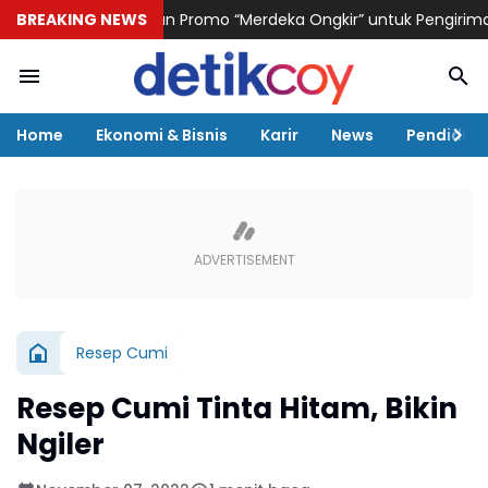
ogistik Hadirkan Promo “Merdeka Ongkir” untuk Pengiriman Paket
BREAKING NEWS
Home
Ekonomi & Bisnis
Karir
News
Pendidika
Resep Cumi
Resep Cumi Tinta Hitam, Bikin
Ngiler