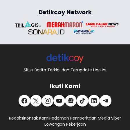
Detikcoy Network
Situs Berita Terkini dan Terupdate Hari Ini
Ikuti Kami
Redaksi
Kontak Kami
Pedoman Pemberitaan Media Siber
Lowongan Pekerjaan