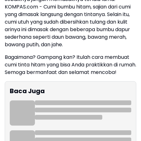
KOMPAS.com - Cumi bumbu hitam, sajian dari cumi
yang dimasak langsung dengan tintanya. Selain itu,
cumi utuh yang sudah dibersihkan tulang dan kulit
arinya ini dimasak dengan beberapa bumbu dapur
sederhana seperti daun bawang, bawang merah,
bawang putih, dan jahe.
Bagaimana? Gampang kan? Itulah cara membuat
cumi tinta hitam yang bisa Anda praktikkan di rumah.
Semoga bermanfaat dan selamat mencoba!
Baca Juga