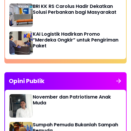
BRI KK RS Carolus Hadir Dekatkan
Solusi Perbankan bagi Masyarakat
KAI Logistik Hadirkan Promo
“Merdeka Ongkir” untuk Pengiriman
Paket
Opini Publik
November dan Patriotisme Anak
Muda
Sumpah Pemuda Bukanlah Sampah
Pemuda