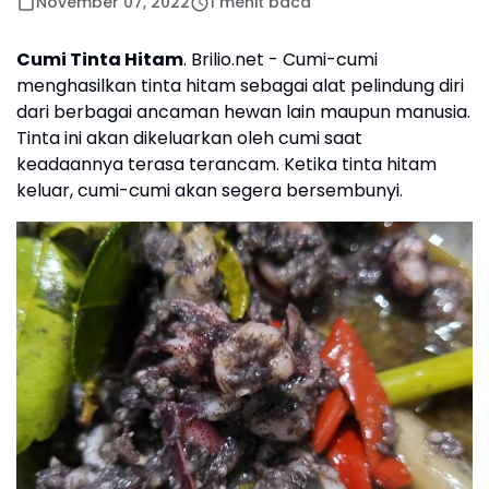
November 07, 2022
1 menit baca
Cumi Tinta Hitam
. Brilio.net - Cumi-cumi
menghasilkan tinta hitam sebagai alat pelindung diri
dari berbagai ancaman hewan lain maupun manusia.
Tinta ini akan dikeluarkan oleh cumi saat
keadaannya terasa terancam. Ketika tinta hitam
keluar, cumi-cumi akan segera bersembunyi.