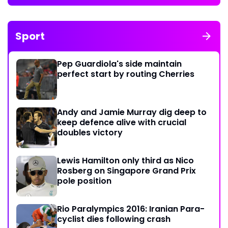
Sport
Pep Guardiola's side maintain
perfect start by routing Cherries
Andy and Jamie Murray dig deep to
keep defence alive with crucial
doubles victory
Lewis Hamilton only third as Nico
Rosberg on Singapore Grand Prix
pole position
Rio Paralympics 2016: Iranian Para-
cyclist dies following crash