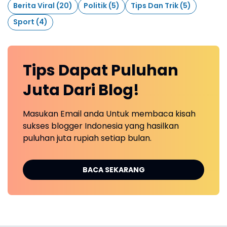
Berita Viral
(20)
Politik
(5)
Tips Dan Trik
(5)
Sport
(4)
Tips Dapat Puluhan
Juta Dari Blog!
Masukan Email anda Untuk membaca kisah
sukses blogger Indonesia yang hasilkan
puluhan juta rupiah setiap bulan.
BACA SEKARANG