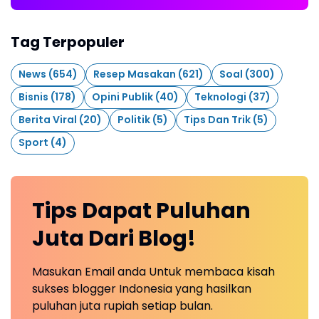
Tag Terpopuler
News
(654)
Resep Masakan
(621)
Soal
(300)
Bisnis
(178)
Opini Publik
(40)
Teknologi
(37)
Berita Viral
(20)
Politik
(5)
Tips Dan Trik
(5)
Sport
(4)
Tips Dapat Puluhan
Juta Dari Blog!
Masukan Email anda Untuk membaca kisah
sukses blogger Indonesia yang hasilkan
puluhan juta rupiah setiap bulan.