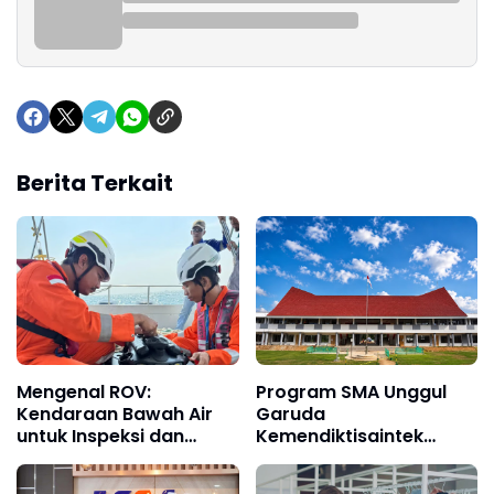
Berita Terkait
Mengenal ROV:
Program SMA Unggul
Kendaraan Bawah Air
Garuda
untuk Inspeksi dan
Kemendiktisaintek
Survei Industri
Resmi Dimulai di
Konawe Selatan, PTPP