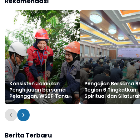
Rekomendasi
Konsisten Jalankan
Pengajian Bersama B
Penghijauan bersama
Region 6 Tingkatkan
Pelanggan, WSBP Tanam
Spiritual dan Silatura
Lebih Dari 2 Ribu Pohon
Pekerja
Sepanjang Semester I
2026
Berita Terbaru