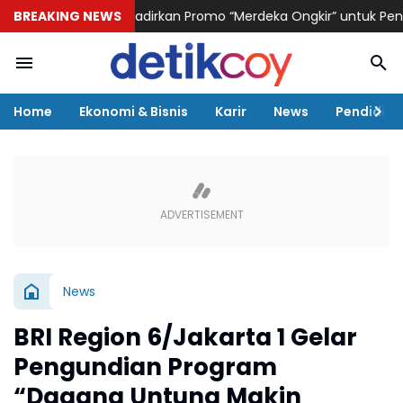
AI Logistik Hadirkan Promo “Merdeka Ongkir” untuk Pengiriman P
BREAKING NEWS
Home
Ekonomi & Bisnis
Karir
News
Pendidika
News
BRI Region 6/Jakarta 1 Gelar
Pengundian Program
“Dagang Untung Makin