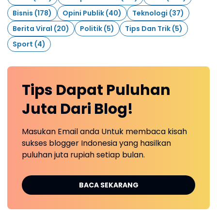
Bisnis
(178)
Opini Publik
(40)
Teknologi
(37)
Berita Viral
(20)
Politik
(5)
Tips Dan Trik
(5)
Sport
(4)
Tips Dapat Puluhan
Juta Dari Blog!
Masukan Email anda Untuk membaca kisah
sukses blogger Indonesia yang hasilkan
puluhan juta rupiah setiap bulan.
BACA SEKARANG