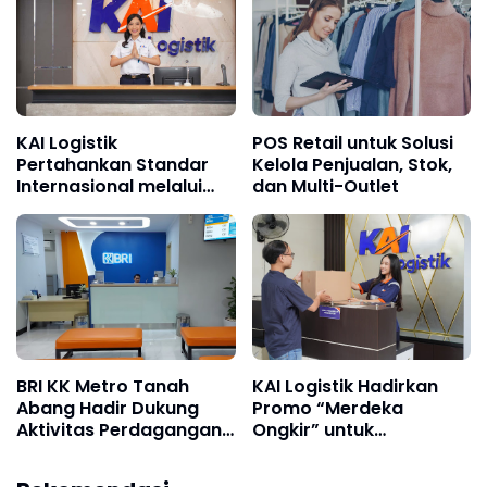
Hadirkan Fasilitas
Pendidikan Berkualitas
KAI Logistik
POS Retail untuk Solusi
Pertahankan Standar
Kelola Penjualan, Stok,
Internasional melalui
dan Multi-Outlet
Resertifikasi Sistem
Manajemen Integrasi
ISO
BRI KK Metro Tanah
KAI Logistik Hadirkan
Abang Hadir Dukung
Promo “Merdeka
Aktivitas Perdagangan
Ongkir” untuk
dan Permudah Akses
Pengiriman Paket
Layanan Perbankan