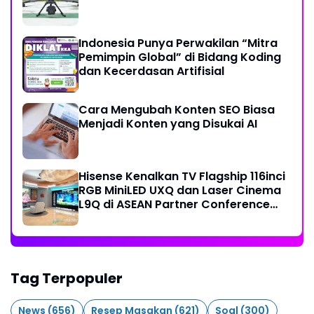
Indonesia Punya Perwakilan “Mitra
Pemimpin Global” di Bidang Koding
dan Kecerdasan Artifisial
Cara Mengubah Konten SEO Biasa
Menjadi Konten yang Disukai AI
Hisense Kenalkan TV Flagship 116inci
RGB MiniLED UXQ dan Laser Cinema
L9Q di ASEAN Partner Conference
2026
Tag Terpopuler
News
(656)
Resep Masakan
(621)
Soal
(300)