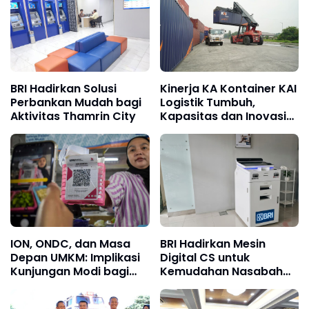
BRI Hadirkan Solusi
Kinerja KA Kontainer KAI
Perbankan Mudah bagi
Logistik Tumbuh,
Aktivitas Thamrin City
Kapasitas dan Inovasi
Ditingkatkan untuk
Logistik Berkelanjutan
ION, ONDC, dan Masa
BRI Hadirkan Mesin
Depan UMKM: Implikasi
Digital CS untuk
Kunjungan Modi bagi
Kemudahan Nasabah
Arsitektur Ekonomi
BO Veteran
Digital