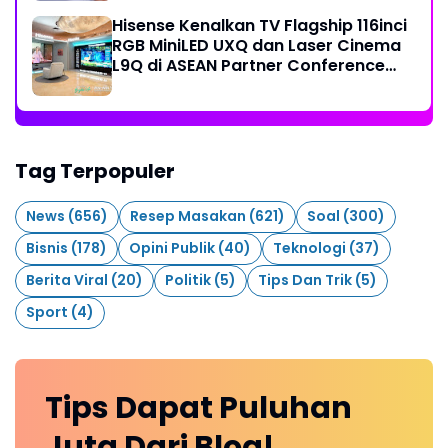
Hisense Kenalkan TV Flagship 116inci
RGB MiniLED UXQ dan Laser Cinema
L9Q di ASEAN Partner Conference
2026
Tag Terpopuler
News
(656)
Resep Masakan
(621)
Soal
(300)
Bisnis
(178)
Opini Publik
(40)
Teknologi
(37)
Berita Viral
(20)
Politik
(5)
Tips Dan Trik
(5)
Sport
(4)
Tips Dapat Puluhan
Juta Dari Blog!