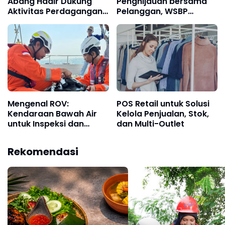
Abang Hadir Dukung
Penghijauan bersama
Aktivitas Perdagangan
Pelanggan, WSBP
dan Permudah Akses
Tanam Lebih Dari 2 Ribu
Layanan Perbankan
Pohon Sepanjang
Semester I 2026
Mengenal ROV:
POS Retail untuk Solusi
Kendaraan Bawah Air
Kelola Penjualan, Stok,
untuk Inspeksi dan
dan Multi-Outlet
Survei Industri
Rekomendasi