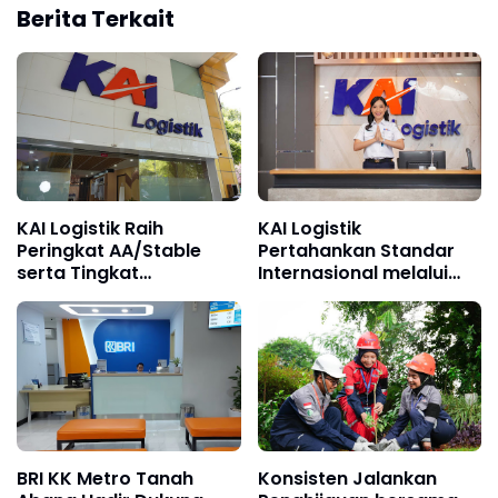
Berita Terkait
KAI Logistik Raih
KAI Logistik
Peringkat AA/Stable
Pertahankan Standar
serta Tingkat
Internasional melalui
Kesehatan dan Predikat
Resertifikasi Sistem
"Sehat", Perkuat
Manajemen Integrasi
Kepercayaan
ISO
Pelanggan di Tengah
Dinamika Industri
BRI KK Metro Tanah
Konsisten Jalankan