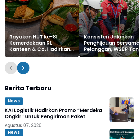
Rayakan HUT ke-81
Konsisten Jalankan
Kemerdekaan RI,
Penghijauan bersam
Kanteen & Co. Hadirkan
Pelanggan, WSBP Ta
Menu Nusantara Baru
Lebih Dari 2 Ribu Poh
dan Promo Paket Spesial
Sepanjang Semester 
Rp81.000
2026
Berita Terbaru
News
KAI Logistik Hadirkan Promo “Merdeka
Ongkir” untuk Pengiriman Paket
Agustus 07, 2026
News