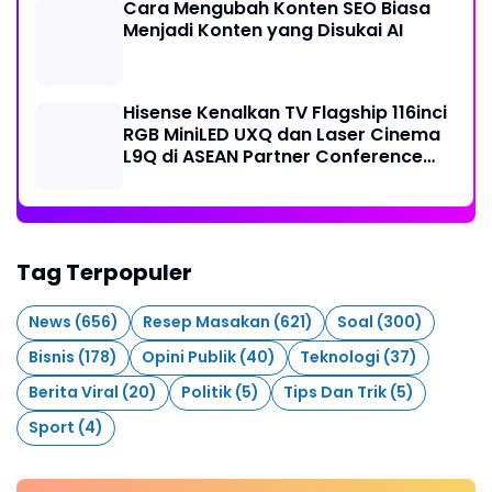
Cara Mengubah Konten SEO Biasa
Menjadi Konten yang Disukai AI
Hisense Kenalkan TV Flagship 116inci
RGB MiniLED UXQ dan Laser Cinema
L9Q di ASEAN Partner Conference
2026
Tag Terpopuler
News
(656)
Resep Masakan
(621)
Soal
(300)
Bisnis
(178)
Opini Publik
(40)
Teknologi
(37)
Berita Viral
(20)
Politik
(5)
Tips Dan Trik
(5)
Sport
(4)