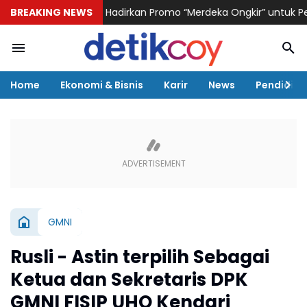
KAI Logistik Hadirkan Promo “Merdeka Ongkir” untuk Pengiriman
BREAKING NEWS
Home
Ekonomi & Bisnis
Karir
News
Pendidika
GMNI
Rusli - Astin terpilih Sebagai
Ketua dan Sekretaris DPK
GMNI FISIP UHO Kendari