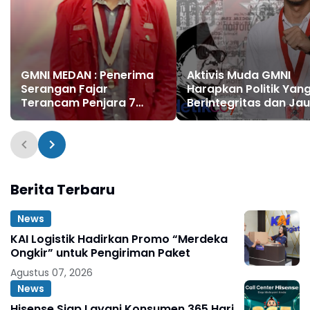
GMNI MEDAN : Penerima
Aktivis Muda GMNI
Serangan Fajar
Harapkan Politik Yan
Terancam Penjara 7
Berintegritas dan Ja
Tahun
Dari Money Politcs
Berita Terbaru
News
KAI Logistik Hadirkan Promo “Merdeka
Ongkir” untuk Pengiriman Paket
Agustus 07, 2026
News
Hisense Siap Layani Konsumen 365 Hari,