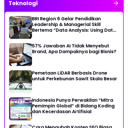
Teknologi
BRI Region 6 Gelar Pendidikan
Leadership & Managerial Skill
Bertema “Data Analysis: Using Data
For Better Individual Decision”
57% Jawaban AI Tidak Menyebut
Brand, Apa Dampaknya bagi Bisnis?
Pemetaan LiDAR Berbasis Drone
untuk Perkebunan Sawit Skala Besar
Indonesia Punya Perwakilan “Mitra
Pemimpin Global” di Bidang Koding
dan Kecerdasan Artifisial
Cara Mengubah Konten SEO Biasa