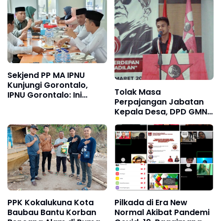
Sekjend PP MA IPNU
Kunjungi Gorontalo,
Tolak Masa
IPNU Gorontalo: Ini
Perpajangan Jabatan
adalah Berkah Bagi
Kepala Desa, DPD GMNI
Kader IPNU
Sultra Siap Turun
Kejalan
PPK Kokalukuna Kota
Pilkada di Era New
Baubau Bantu Korban
Normal Akibat Pandemi