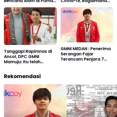
Bencana Alam di Puma
Covid-19, Bagaimana
Sekaligus Sosialisasi
Kesiapan Dan
Pemilu 2024
Kualitasnya?
GMNI MEDAN : Penerima
Tanggapi Rapimnas di
Serangan Fajar
Ancol, DPC GMNI
Terancam Penjara 7
Mamuju: Itu telah
Tahun
Merusak Independensi
Organisasi
Rekomendasi