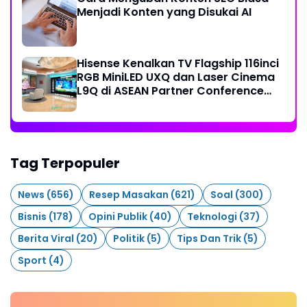
Menjadi Konten yang Disukai AI
Hisense Kenalkan TV Flagship 116inci
RGB MiniLED UXQ dan Laser Cinema
L9Q di ASEAN Partner Conference
2026
Tag Terpopuler
News
(656)
Resep Masakan
(621)
Soal
(300)
Bisnis
(178)
Opini Publik
(40)
Teknologi
(37)
Berita Viral
(20)
Politik
(5)
Tips Dan Trik
(5)
Sport
(4)