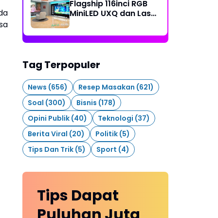
Flagship 116inci RGB
da
MiniLED UXQ dan Laser
Cinema L9Q di ASEAN
sa
Partner Conference
2026
Tag Terpopuler
News
(656)
Resep Masakan
(621)
Soal
(300)
Bisnis
(178)
Opini Publik
(40)
Teknologi
(37)
Berita Viral
(20)
Politik
(5)
Tips Dan Trik
(5)
Sport
(4)
Tips Dapat
Puluhan Juta