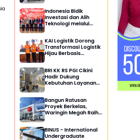
Masyarakat
ia
Indonesia Bidik
Investasi dan Alih
Teknologi melalui
Kemitraan Perkapalan
dengan Rusia
KAI Logistik Dorong
Transformasi Logistik
Hijau Berbasis
Keberlanjutan
BRI KK RS PGI Cikini
Hadir Dukung
Kebutuhan Layanan
Perbankan di
Lingkungan Rumah
Bangun Ratusan
Sakit
Proyek Berkelas,
Waringin Megah Raih
ISO 9001:2015
BINUS - International
Undergraduate