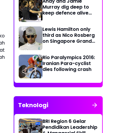
Andy and Jamie
Murray dig deep to
keep defence alive
with crucial doubles
victory
Lewis Hamilton only
third as Nico Rosberg
ko
on Singapore Grand
lah
Prix pole position
at
ah
Rio Paralympics 2016:
Iranian Para-cyclist
dies following crash
Teknologi
BRI Region 6 Gelar
Pendidikan Leadership