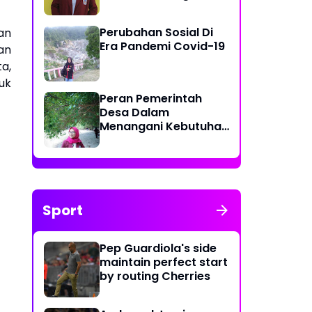
Kurang Efektif di Desa
Tolotio
Perubahan Sosial Di
dan
Era Pandemi Covid-19
an
a,
uk
Peran Pemerintah
Desa Dalam
Menangani Kebutuhan
Masyarakat Akan
Ketersediaannya Air
Bersih
Sport
Pep Guardiola's side
maintain perfect start
by routing Cherries