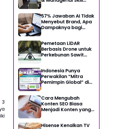
& Managerial Skill
Bertema “Data
Analysis: Using Data
57% Jawaban AI Tidak
For Better Individual
Menyebut Brand, Apa
Decision”
Dampaknya bagi
Bisnis?
Pemetaan LiDAR
Berbasis Drone untuk
Perkebunan Sawit
Skala Besar
Indonesia Punya
Perwakilan “Mitra
Pemimpin Global” di
Bidang Koding dan
Kecerdasan Artifisial
Cara Mengubah
 3
Konten SEO Biasa
ya
Menjadi Konten yang
Disukai AI
iki
Hisense Kenalkan TV