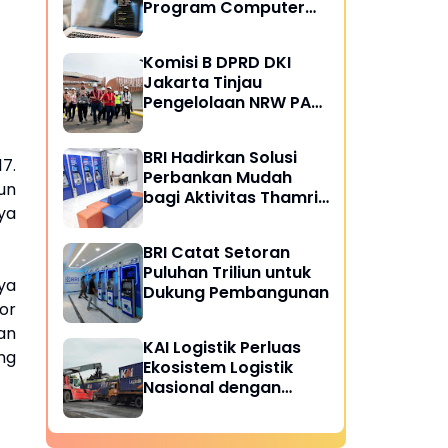
Program Computer
Science yang Dicari
Industri
Komisi B DPRD DKI
Jakarta Tinjau
Pengelolaan NRW PAM
JAYA, Dorong
Peningkatan Efisiensi
BRI Hadirkan Solusi
Layanan Air Perpipaan
7.
Perbankan Mudah
un
bagi Aktivitas Thamrin
ya
City
BRI Catat Setoran
Puluhan Triliun untuk
ya
Dukung Pembangunan
or
an
KAI Logistik Perluas
ang
Ekosistem Logistik
Nasional dengan
Kelola 8,7 Juta Ton
Barang Semester I
2026