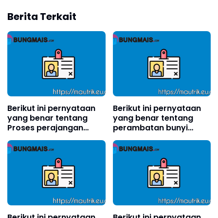
Berita Terkait
Berikut ini pernyataan
Berikut ini pernyataan
yang benar tentang
yang benar tentang
Proses perajangan
perambatan bunyi
pada pembuatan
adalah . . . .(boleh pilih
simplisia yaitu?
lebih dari satu)?
Berikut ini pernyataan
Berikut ini pernyataan