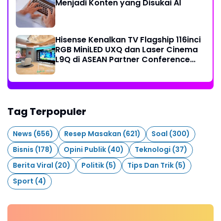
Menjadi Konten yang Disukai AI
Hisense Kenalkan TV Flagship 116inci
RGB MiniLED UXQ dan Laser Cinema
L9Q di ASEAN Partner Conference
2026
Tag Terpopuler
News
(656)
Resep Masakan
(621)
Soal
(300)
Bisnis
(178)
Opini Publik
(40)
Teknologi
(37)
Berita Viral
(20)
Politik
(5)
Tips Dan Trik
(5)
Sport
(4)