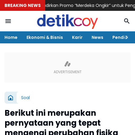
KAI Logistik Hadirkan Promo “Merdeka Ongkir” untuk Pengiriman
BREAKING NEWS
Home
Ekonomi & Bisnis
Karir
News
Pendidika
Soal
Berikut ini merupakan
pernyataan yang tepat
mengenai perubahan fisika