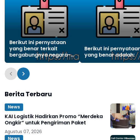
Berikut ini pernyataan
yang benar terkait
Berikut ini pernyataa
bergabungnya negara-
yang benar adalah:
negara ke dalam ASEAN
di luar 5 negara pendiri
adalah?
Berita Terbaru
News
KAI Logistik Hadirkan Promo “Merdeka
Ongkir” untuk Pengiriman Paket
Agustus 07, 2026
News