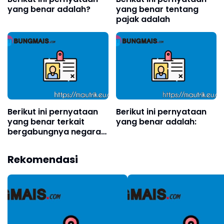
yang benar adalah?
yang benar tentang
pajak adalah
Berikut ini pernyataan
Berikut ini pernyataan
yang benar terkait
yang benar adalah:
bergabungnya negara-
negara ke dalam ASEAN
di luar 5 negara pendiri
Rekomendasi
adalah?