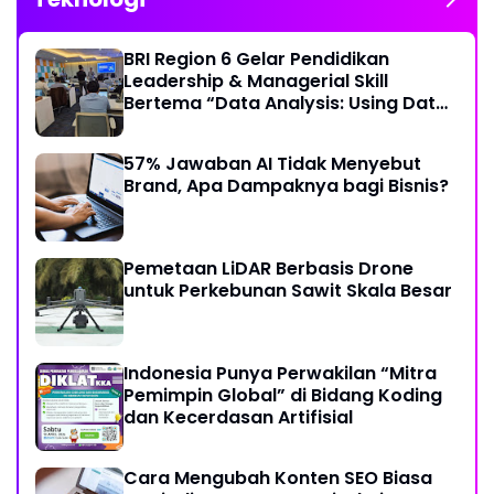
BRI Region 6 Gelar Pendidikan
Leadership & Managerial Skill
Bertema “Data Analysis: Using Data
For Better Individual Decision”
57% Jawaban AI Tidak Menyebut
Brand, Apa Dampaknya bagi Bisnis?
Pemetaan LiDAR Berbasis Drone
untuk Perkebunan Sawit Skala Besar
Indonesia Punya Perwakilan “Mitra
Pemimpin Global” di Bidang Koding
dan Kecerdasan Artifisial
Cara Mengubah Konten SEO Biasa