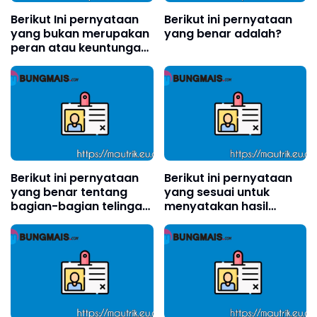
Berikut Ini pernyataan
Berikut ini pernyataan
yang bukan merupakan
yang benar adalah?
peran atau keuntungan
Indonesia dalam
organisasi internasional
adalah?
Berikut ini pernyataan
Berikut ini pernyataan
yang benar tentang
yang sesuai untuk
bagian-bagian telinga
menyatakan hasil
adalah . . . .(boleh pilih
percobaan telepon
lebih dari satu)?
kaleng adalah . . . .
(boleh memilih lebih
dari satu jawaban)?