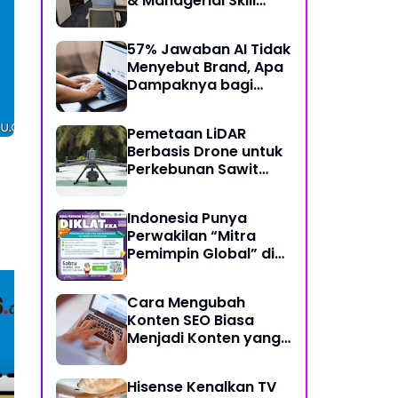
& Managerial Skill
Bertema “Data
Analysis: Using Data
57% Jawaban AI Tidak
For Better Individual
Menyebut Brand, Apa
Decision”
Dampaknya bagi
Bisnis?
Pemetaan LiDAR
Berbasis Drone untuk
Perkebunan Sawit
Skala Besar
i
Indonesia Punya
Perwakilan “Mitra
Pemimpin Global” di
Bidang Koding dan
Kecerdasan Artifisial
Cara Mengubah
Konten SEO Biasa
Menjadi Konten yang
Berikut ini pernyataan
Ber
Disukai AI
yang benar tentang
yan
Hisense Kenalkan TV
Proses perajangan pada
me