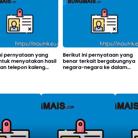
ini pernyataan yang
Berikut ini pernyataan yang
ntuk menyatakan hasil
benar terkait bergabungnya
an telepon kaleng
negara-negara ke dalam
. . . (boleh memilih lebih
ASEAN di luar 5 negara pendir
u jawaban)?
adalah?