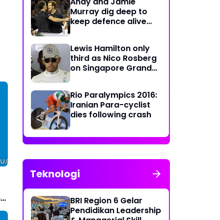
Andy and Jamie
Murray dig deep to
keep defence alive
with crucial doubles
victory
Lewis Hamilton only
third as Nico Rosberg
on Singapore Grand
Prix pole position
Rio Paralympics 2016:
Iranian Para-cyclist
dies following crash
Teknologi
n
BRI Region 6 Gelar
Pendidikan Leadership