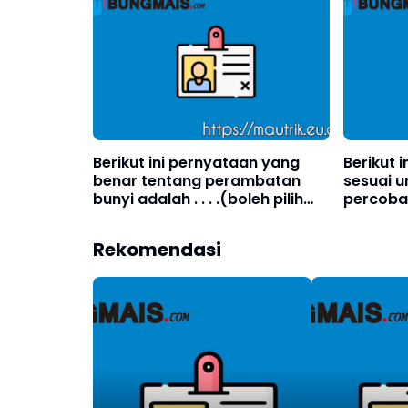
Berikut ini pernyataan yang
Berikut 
benar tentang perambatan
sesuai u
bunyi adalah . . . .(boleh pilih
percoba
lebih dari satu)?
adalah . 
dari sat
Rekomendasi