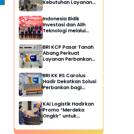
Kebutuhan Layanan
Perbankan di
Lingkungan Rumah
Indonesia Bidik
Sakit
Investasi dan Alih
Teknologi melalui
Kemitraan Perkapalan
dengan Rusia
BRI KCP Pasar Tanah
Abang Perkuat
Layanan Perbankan
bagi Pelaku Usaha
dan Pengunjung Pusat
BRI KK RS Carolus
Grosir Terbesar di
Hadir Dekatkan Solusi
Indonesia
Perbankan bagi
Masyarakat
KAI Logistik Hadirkan
Promo “Merdeka
Ongkir” untuk
Pengiriman Paket