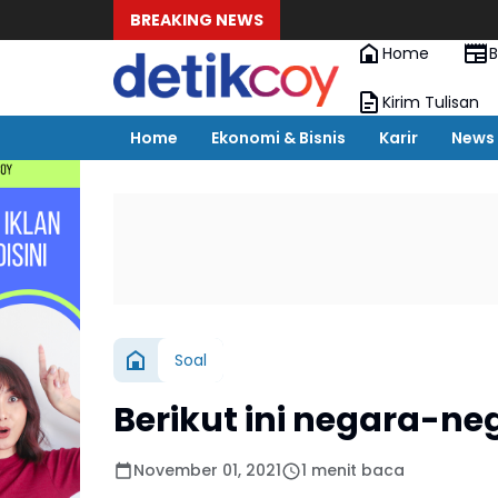
BREAKING NEWS
Home
B
Kirim Tulisan
Home
Ekonomi & Bisnis
Karir
News
Soal
Berikut ini negara-ne
November 01, 2021
1 menit baca