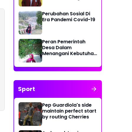
Kurang Efektif di Desa
Tolotio
Perubahan Sosial Di
Era Pandemi Covid-19
Peran Pemerintah
Desa Dalam
Menangani Kebutuhan
Masyarakat Akan
Ketersediaannya Air
Bersih
Sport
Pep Guardiola's side
maintain perfect start
by routing Cherries