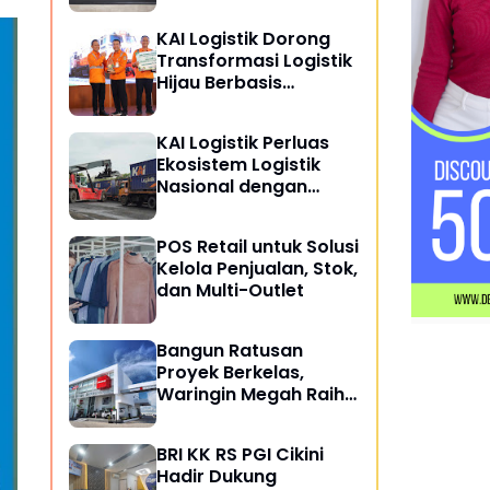
Resertifikasi Sistem
Manajemen Integrasi
KAI Logistik Dorong
ISO
Transformasi Logistik
Hijau Berbasis
Keberlanjutan
KAI Logistik Perluas
Ekosistem Logistik
Nasional dengan
Kelola 8,7 Juta Ton
Barang Semester I
POS Retail untuk Solusi
2026
Kelola Penjualan, Stok,
dan Multi-Outlet
Bangun Ratusan
Proyek Berkelas,
Waringin Megah Raih
ISO 9001:2015
BRI KK RS PGI Cikini
Hadir Dukung