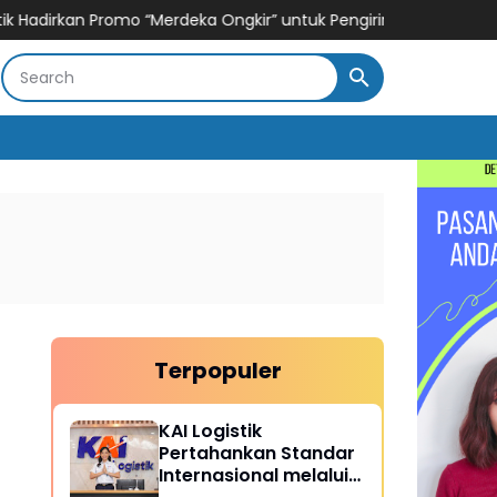
romo “Merdeka Ongkir” untuk Pengiriman Paket
Hisense Siap Lay
Terpopuler
KAI Logistik
Pertahankan Standar
Internasional melalui