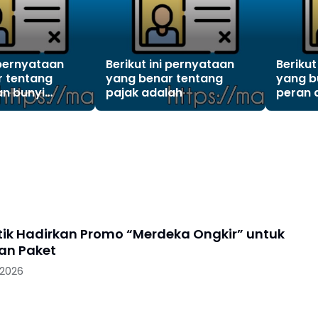
 pernyataan
Berikut ini pernyataan
Berikut
r tentang
yang benar tentang
yang b
n bunyi
pajak adalah
peran 
.(boleh pilih
Indone
satu)?
organis
adalah
stik Hadirkan Promo “Merdeka Ongkir” untuk
an Paket
 2026