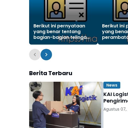
Berikut ini pernyataan
Berikut ini
yang benar tentang
yang bena
bagian-bagian telinga
perambata
adalah . . . .(boleh pilih
adalah . . . 
lebih dari satu)?
lebih dari 
Berita Terbaru
News
KAI Logi
Pengirim
Agustus 07,