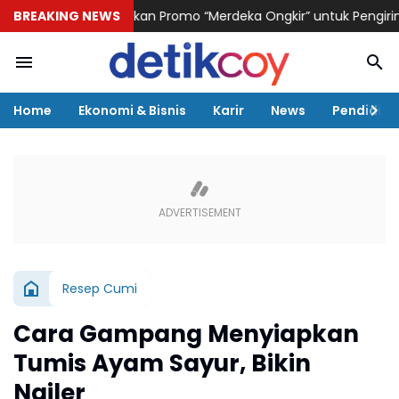
 Logistik Hadirkan Promo “Merdeka Ongkir” untuk Pengiriman Pake
BREAKING NEWS
Home
Ekonomi & Bisnis
Karir
News
Pendidika
Resep Cumi
Cara Gampang Menyiapkan
Tumis Ayam Sayur, Bikin
Ngiler