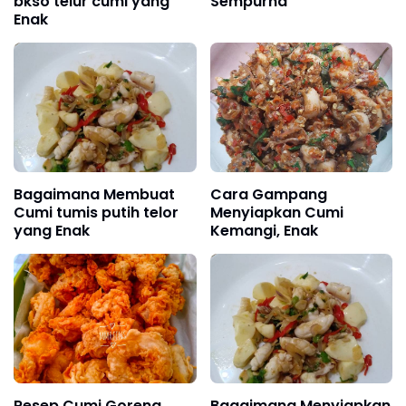
bkso telur cumi yang
Sempurna
Enak
Bagaimana Membuat
Cara Gampang
Cumi tumis putih telor
Menyiapkan Cumi
yang Enak
Kemangi, Enak
Resep Cumi Goreng
Bagaimana Menyiapkan