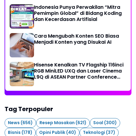
Indonesia Punya Perwakilan “Mitra
Pemimpin Global” di Bidang Koding
dan Kecerdasan Artifisial
Cara Mengubah Konten SEO Biasa
Menjadi Konten yang Disukai AI
Hisense Kenalkan TV Flagship 116inci
RGB MiniLED UXQ dan Laser Cinema
L9Q di ASEAN Partner Conference
2026
Tag Terpopuler
News
(656)
Resep Masakan
(621)
Soal
(300)
Bisnis
(178)
Opini Publik
(40)
Teknologi
(37)