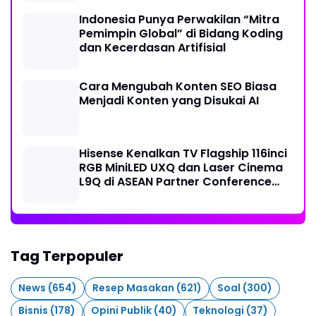
Indonesia Punya Perwakilan “Mitra
Pemimpin Global” di Bidang Koding
dan Kecerdasan Artifisial
Cara Mengubah Konten SEO Biasa
Menjadi Konten yang Disukai AI
Hisense Kenalkan TV Flagship 116inci
RGB MiniLED UXQ dan Laser Cinema
L9Q di ASEAN Partner Conference
2026
Tag Terpopuler
News
(654)
Resep Masakan
(621)
Soal
(300)
Bisnis
(178)
Opini Publik
(40)
Teknologi
(37)