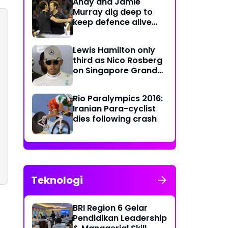
Andy and Jamie
Murray dig deep to
keep defence alive
with crucial doubles
victory
Lewis Hamilton only
third as Nico Rosberg
on Singapore Grand
Prix pole position
Rio Paralympics 2016:
Iranian Para-cyclist
dies following crash
Teknologi
BRI Region 6 Gelar
Pendidikan Leadership