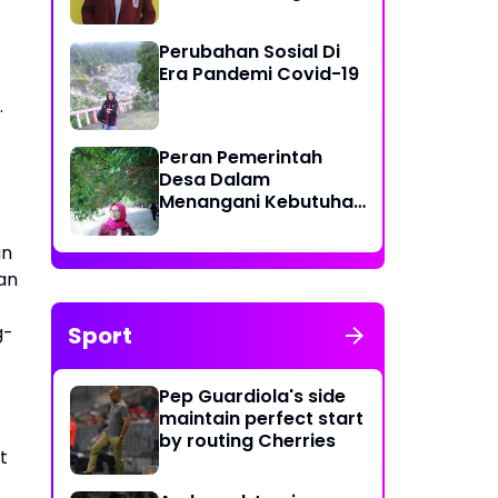
Kurang Efektif di Desa
Tolotio
Perubahan Sosial Di
Era Pandemi Covid-19
.
Peran Pemerintah
Desa Dalam
Menangani Kebutuhan
Masyarakat Akan
Ketersediaannya Air
an
Bersih
an
Sport
g-
Pep Guardiola's side
maintain perfect start
by routing Cherries
t