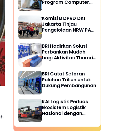
Program Computer
Science yang Dicari
Industri
Komisi B DPRD DKI
Jakarta Tinjau
Pengelolaan NRW PAM
JAYA, Dorong
Peningkatan Efisiensi
BRI Hadirkan Solusi
Layanan Air Perpipaan
Perbankan Mudah
bagi Aktivitas Thamrin
City
BRI Catat Setoran
Puluhan Triliun untuk
Dukung Pembangunan
KAI Logistik Perluas
Ekosistem Logistik
Nasional dengan
ah
Kelola 8,7 Juta Ton
Barang Semester I
2026