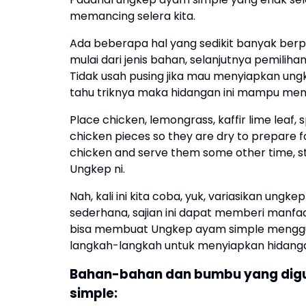
memancing selera kita.
Ada beberapa hal yang sedikit banyak berp
mulai dari jenis bahan, selanjutnya pemil
Tidak usah pusing jika mau menyiapkan ung
tahu triknya maka hidangan ini mampu menja
Place chicken, lemongrass, kaffir lime leaf,
chicken pieces so they are dry to prepare f
chicken and serve them some other time, s
Ungkep ni.
Nah, kali ini kita coba, yuk, variasikan ung
sederhana, sajian ini dapat memberi manf
bisa membuat Ungkep ayam simple menggun
langkah-langkah untuk menyiapkan hidang
Bahan-bahan dan bumbu yang dig
simple: