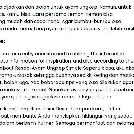
sa dijadikan dan diolah untuk ayam ungkep. Namun, untuk
as, kamu bisa. Cara pertama teman-teman bisa
ng mudah dan sederhana. Agar bumbu-bumbu bisa
a anda memotong ayam menjadi bagian yang lebih kecil
e:
re currently accustomed to utilizing the internet in
to information for inspiration, and also according to the
uss about Resepi Ayam Ungkep Simple Seperti biasa, aku ak
amak. Masak sehingga kuahnya sedikit kering dan matik
r, boleh juga. Ada beberapa tips yang bisa dilakukan agar
enaknya maksimal. Gunakan ayam yang sudah dipoton
ayam potong via agunkzscreamo.blogspot.com.
kami tampilkan di sini. Besar harapan kami, olahan
dapat membantu Anda menyiapkan hidangan yang sedap
dalam berbisnis kuliner. Semoga bermanfaat dan selama