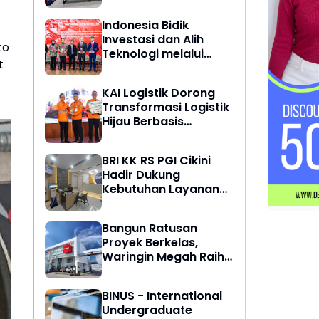
Masyarakat
Indonesia Bidik
Investasi dan Alih
to
Teknologi melalui
t
Kemitraan Perkapalan
dengan Rusia
KAI Logistik Dorong
Transformasi Logistik
Hijau Berbasis
Keberlanjutan
BRI KK RS PGI Cikini
Hadir Dukung
Kebutuhan Layanan
Perbankan di
Lingkungan Rumah
Bangun Ratusan
Sakit
Proyek Berkelas,
Waringin Megah Raih
ISO 9001:2015
BINUS - International
Undergraduate