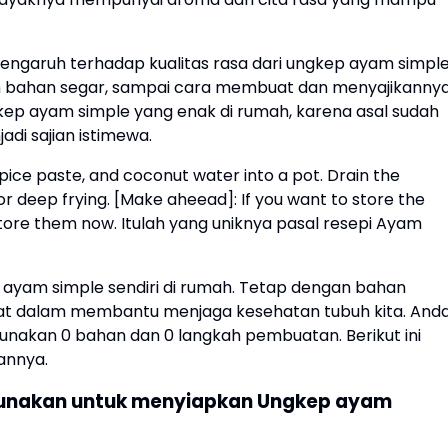
engaruh terhadap kualitas rasa dari ungkep ayam simple
ihan bahan segar, sampai cara membuat dan menyajikannya
kep ayam simple yang enak di rumah, karena asal sudah
di sajian istimewa.
 spice paste, and coconut water into a pot. Drain the
or deep frying. [Make aheead]: If you want to store the
tore them now. Itulah yang uniknya pasal resepi Ayam
kep ayam simple sendiri di rumah. Tetap dengan bahan
aat dalam membantu menjaga kesehatan tubuh kita. And
akan 0 bahan dan 0 langkah pembuatan. Berikut ini
annya.
unakan untuk menyiapkan Ungkep ayam