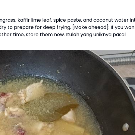
ngrass, kaffir lime leaf, spice paste, and coconut water in
dry to prepare for deep frying. [Make aheead]: If you wan
ther time, store them now. Itulah yang uniknya pasal