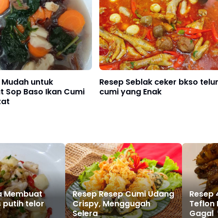
 Mudah untuk
Resep Seblak ceker bkso telu
 Sop Baso Ikan Cumi
cumi yang Enak
zat
a Membuat
Resep Resep Cumi Udang
Resep 
putih telor
Crispy, Menggugah
Teflon
Selera
Gagal