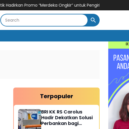
” untuk Pengiriman Paket
Hisense Siap Layani Konsumen 365 Ha
Terpopuler
BRI KK RS Carolus
Hadir Dekatkan Solusi
Perbankan bagi