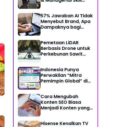
& Managerial Skill
Bertema “Data
Analysis: Using Data
57% Jawaban AI Tidak
For Better Individual
Menyebut Brand, Apa
Decision”
Dampaknya bagi
Bisnis?
Pemetaan LiDAR
Berbasis Drone untuk
Perkebunan Sawit
Skala Besar
Indonesia Punya
Perwakilan “Mitra
Pemimpin Global” di
Bidang Koding dan
Kecerdasan Artifisial
Cara Mengubah
Konten SEO Biasa
Menjadi Konten yang
Disukai AI
Hisense Kenalkan TV