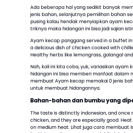
Ada beberapa hal yang sedikit banyak memp
jenis bahan, selanjutnya pemilihan bahan s
pusing kalau hendak menyiapkan ayam keca
triknya maka hidangan ini bisa jadi sajian is
Ayam kecap panggang served in a buffet in 
a delicious dish of chicken cooked with chil
Healthy herbs like lemongrass, galangal and
Nah, kali ini kita coba, yuk, variasikan aya
hidangan ini bisa memberi manfaat dalam 
membuat Ayam kecap memakai 0 jenis bahan
untuk membuat hidangannya.
Bahan-bahan dan bumbu yang dip
The taste is distinctly Indonesian, and once
chicken, and they are especially good. Hea
on medium heat. Lihat juga cara membuat 