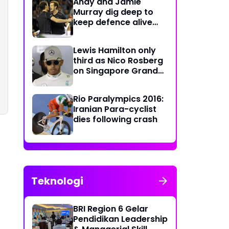
Andy and Jamie
Murray dig deep to
keep defence alive
with crucial doubles
victory
Lewis Hamilton only
third as Nico Rosberg
on Singapore Grand
Prix pole position
Rio Paralympics 2016:
Iranian Para-cyclist
dies following crash
Teknologi
BRI Region 6 Gelar
Pendidikan Leadership