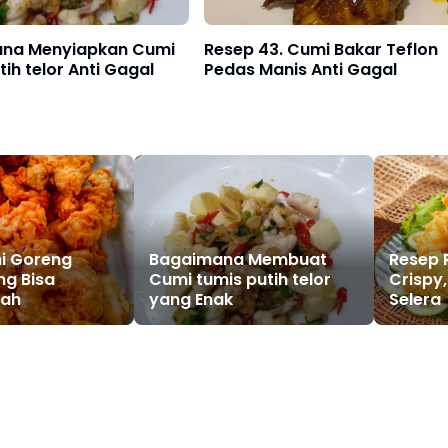
na Menyiapkan Cumi
Resep 43. Cumi Bakar Teflon
tih telor Anti Gagal
Pedas Manis Anti Gagal
i Goreng
Bagaimana Membuat
Resep 
ng Bisa
Cumi tumis putih telor
Crispy
dah
yang Enak
Selera