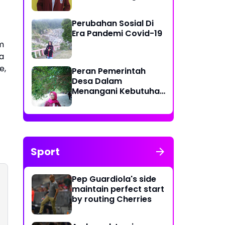
Kurang Efektif di Desa
Tolotio
Perubahan Sosial Di
Era Pandemi Covid-19
m
a
e,
Peran Pemerintah
Desa Dalam
Menangani Kebutuhan
Masyarakat Akan
Ketersediaannya Air
Bersih
Sport
Pep Guardiola's side
maintain perfect start
by routing Cherries