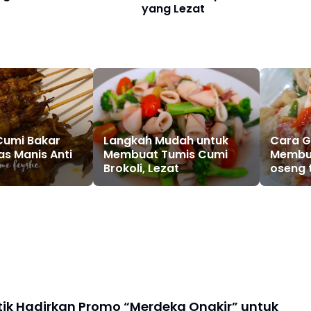
yang Lezat
Cumi Bakar
Langkah Mudah untuk
Cara 
as Manis Anti
Membuat Tumis Cumi
Membu
Brokoli, Lezat
oseng 
Ngiler
stik Hadirkan Promo “Merdeka Ongkir” untuk