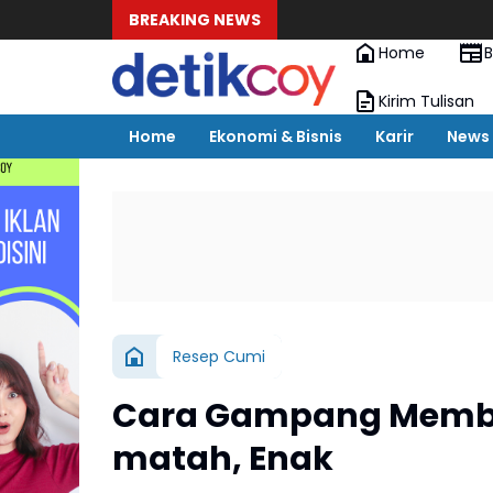
BREAKING NEWS
Home
B
Kirim Tulisan
Home
Ekonomi & Bisnis
Karir
News
Resep Cumi
Cara Gampang Membu
matah, Enak