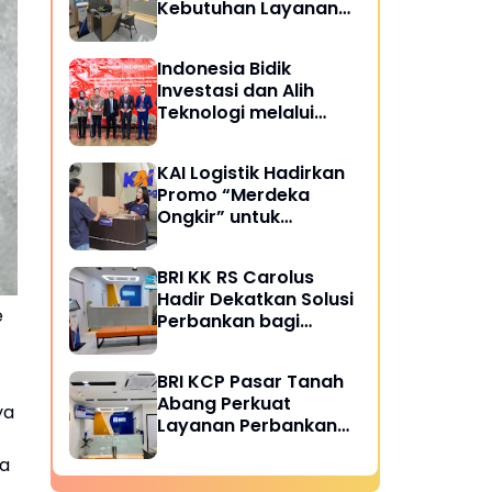
Kebutuhan Layanan
Perbankan di
Lingkungan Rumah
Indonesia Bidik
Sakit
Investasi dan Alih
Teknologi melalui
Kemitraan Perkapalan
dengan Rusia
KAI Logistik Hadirkan
Promo “Merdeka
Ongkir” untuk
Pengiriman Paket
BRI KK RS Carolus
Hadir Dekatkan Solusi
e
Perbankan bagi
Masyarakat
BRI KCP Pasar Tanah
Abang Perkuat
ya
Layanan Perbankan
bagi Pelaku Usaha
ma
dan Pengunjung Pusat
Grosir Terbesar di