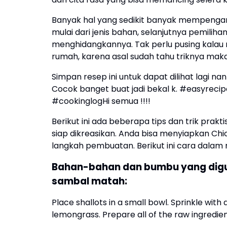
Banyak hal yang sedikit banyak mempengaru
mulai dari jenis bahan, selanjutnya pemili
menghidangkannya. Tak perlu pusing kala
rumah, karena asal sudah tahu triknya maka h
Simpan resep ini untuk dapat dilihat lagi n
Cocok banget buat jadi bekal k. #easyre
#cookinglogHi semua !!!!
Berikut ini ada beberapa tips dan trik pr
siap dikreasikan. Anda bisa menyiapkan C
langkah pembuatan. Berikut ini cara dala
Bahan-bahan dan bumbu yang digu
sambal matah:
Place shallots in a small bowl. Sprinkle with
lemongrass. Prepare all of the raw ingredien