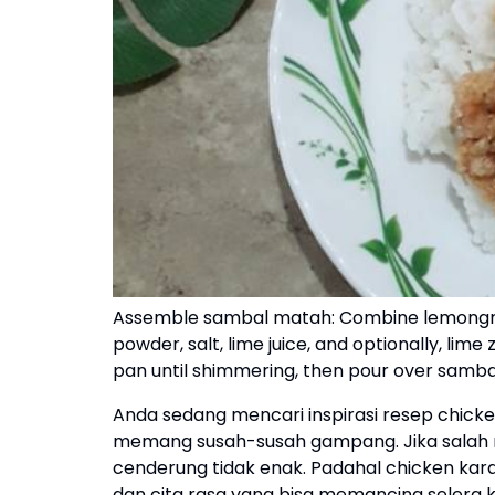
Assemble sambal matah: Combine lemongrass s
powder, salt, lime juice, and optionally, lime 
pan until shimmering, then pour over sambal
Anda sedang mencari inspirasi resep chic
memang susah-susah gampang. Jika salah 
cenderung tidak enak. Padahal chicken ka
dan cita rasa yang bisa memancing selera ki