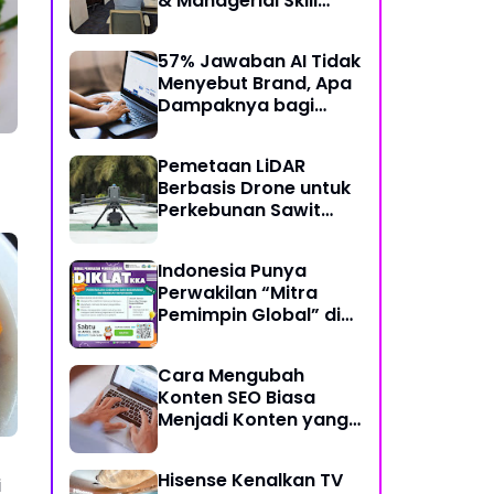
& Managerial Skill
Bertema “Data
Analysis: Using Data
57% Jawaban AI Tidak
For Better Individual
Menyebut Brand, Apa
Decision”
Dampaknya bagi
Bisnis?
Pemetaan LiDAR
Berbasis Drone untuk
Perkebunan Sawit
Skala Besar
Indonesia Punya
Perwakilan “Mitra
Pemimpin Global” di
Bidang Koding dan
Kecerdasan Artifisial
Cara Mengubah
Konten SEO Biasa
Menjadi Konten yang
Disukai AI
Hisense Kenalkan TV
i