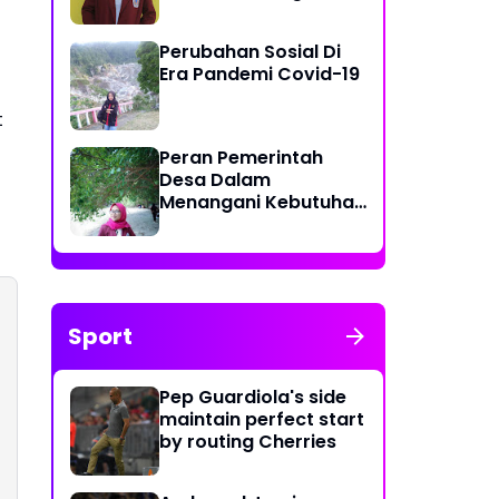
Kurang Efektif di Desa
Tolotio
Perubahan Sosial Di
Era Pandemi Covid-19
t
Peran Pemerintah
Desa Dalam
Menangani Kebutuhan
Masyarakat Akan
Ketersediaannya Air
Bersih
Sport
Pep Guardiola's side
maintain perfect start
by routing Cherries