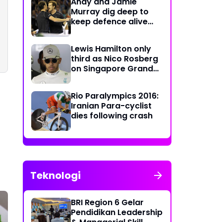
Andy and Jamie
Murray dig deep to
keep defence alive
with crucial doubles
victory
Lewis Hamilton only
third as Nico Rosberg
on Singapore Grand
Prix pole position
Rio Paralympics 2016:
Iranian Para-cyclist
dies following crash
Teknologi
BRI Region 6 Gelar
Pendidikan Leadership