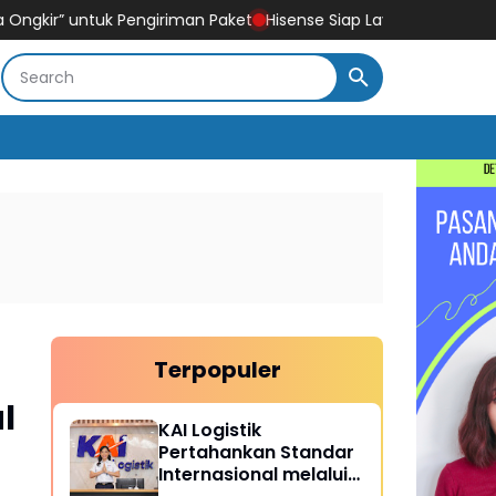
ngiriman Paket
Hisense Siap Layani Konsumen 365 Hari, Tambah
Terpopuler
l
KAI Logistik
Pertahankan Standar
Internasional melalui