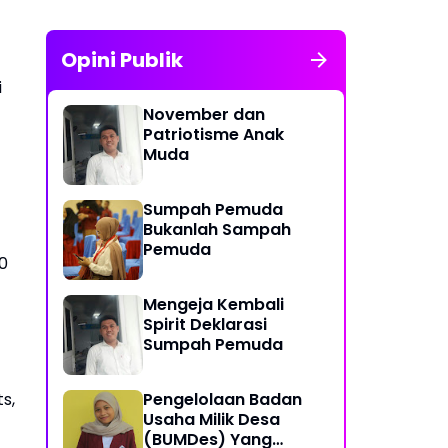
Indonesia
Opini Publik
i
November dan
Patriotisme Anak
Muda
Sumpah Pemuda
Bukanlah Sampah
Pemuda
0
Mengeja Kembali
Spirit Deklarasi
Sumpah Pemuda
Pengelolaan Badan
s,
Usaha Milik Desa
(BUMDes) Yang