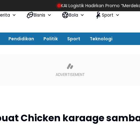
KAI Logistik Hadirkan Promo “Merdeka Ongkir” untuk Pe
erita
Bisnis
Bola
Sport
Pendidikan
Politik
Sport
Teknologi
at Chicken karaage samba