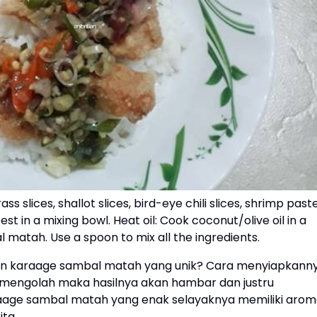
lices, shallot slices, bird-eye chili slices, shrimp past
zest in a mixing bowl. Heat oil: Cook coconut/olive oil in a
 matah. Use a spoon to mix all the ingredients.
ken karaage sambal matah yang unik? Cara menyiapkann
mengolah maka hasilnya akan hambar dan justru
raage sambal matah yang enak selayaknya memiliki aro
ta.