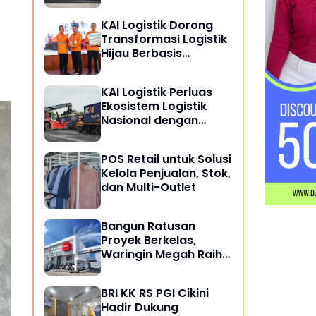
Resertifikasi Sistem
Manajemen Integrasi
KAI Logistik Dorong
ISO
Transformasi Logistik
Hijau Berbasis
Keberlanjutan
KAI Logistik Perluas
Ekosistem Logistik
Nasional dengan
Kelola 8,7 Juta Ton
Barang Semester I
POS Retail untuk Solusi
2026
Kelola Penjualan, Stok,
dan Multi-Outlet
Bangun Ratusan
Proyek Berkelas,
Waringin Megah Raih
ISO 9001:2015
BRI KK RS PGI Cikini
Hadir Dukung