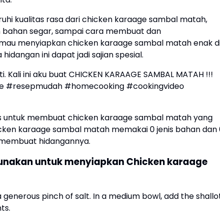
hi kualitas rasa dari chicken karaage sambal matah,
han bahan segar, sampai cara membuat dan
u mau menyiapkan chicken karaage sambal matah enak d
idangan ini dapat jadi sajian spesial.
anti. Kali ini aku buat CHICKEN KARAAGE SAMBAL MATAH !!!
cipe #resepmudah #homecooking #cookingvideo
aktis untuk membuat chicken karaage sambal matah yang
hicken karaage sambal matah memakai 0 jenis bahan dan 
m membuat hidangannya.
nakan untuk menyiapkan Chicken karaage
 a generous pinch of salt. In a medium bowl, add the shallot
ts.