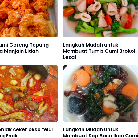
umi Goreng Tepung
Langkah Mudah untuk
a Manjain Lidah
Membuat Tumis Cumi Brokoli,
Lezat
blak ceker bkso telur
Langkah Mudah untuk
ng Enak
Membuat Sop Baso Ikan Cum