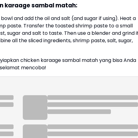
n karaage sambal matah:
bowl and add the oil and salt (and sugar if using). Heat a
p paste. Transfer the toasted shrimp paste to a small
st, sugar and salt to taste. Then use a blender and grind i
ine all the sliced ingredients, shrimp paste, salt, sugar,
yiapkan chicken karaage sambal matah yang bisa Anda
 selamat mencoba!