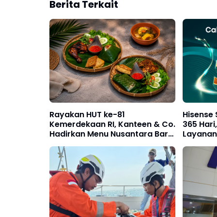
Berita Terkait
Rayakan HUT ke-81
Hisense
Kemerdekaan RI, Kanteen & Co.
365 Har
Hadirkan Menu Nusantara Baru
Layanan 
dan Promo Paket Spesial
Care
Rp81.000