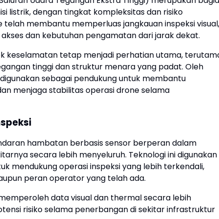
 (Saluran Udara Tegangan Ekstra Tinggi) merupakan bagi
 listrik, dengan tingkat kompleksitas dan risiko
e telah membantu memperluas jangkauan inspeksi visual
akses dan kebutuhan pengamatan dari jarak dekat.
pek keselamatan tetap menjadi perhatian utama, terutam
tegangan tinggi dan struktur menara yang padat. Oleh
an digunakan sebagai pendukung untuk membantu
n menjaga stabilitas operasi drone selama
speksi
indaran hambatan berbasis sensor berperan dalam
arnya secara lebih menyeluruh. Teknologi ini digunakan
k mendukung operasi inspeksi yang lebih terkendali,
pun peran operator yang telah ada.
memperoleh data visual dan thermal secara lebih
nsi risiko selama penerbangan di sekitar infrastruktur