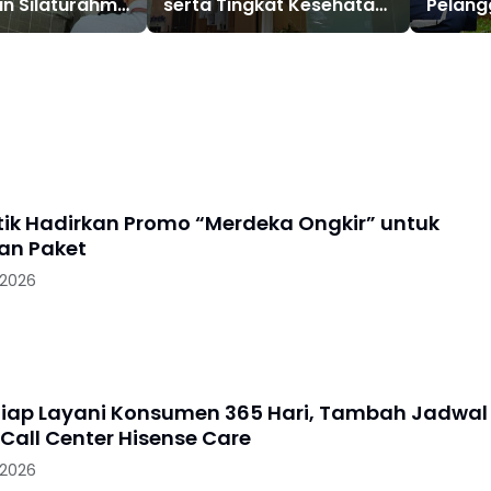
an Silaturahmi
serta Tingkat Kesehatan
Pelang
dan Predikat "Sehat",
Lebih D
Perkuat Kepercayaan
Sepanj
Pelanggan di Tengah
2026
Dinamika Industri
stik Hadirkan Promo “Merdeka Ongkir” untuk
an Paket
 2026
Siap Layani Konsumen 365 Hari, Tambah Jadwal
Call Center Hisense Care
 2026