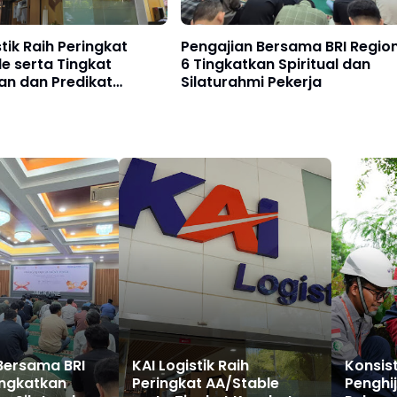
stik Raih Peringkat
Pengajian Bersama BRI Regio
e serta Tingkat
6 Tingkatkan Spiritual dan
an dan Predikat
Silaturahmi Pekerja
, Perkuat Kepercayaan
an di Tengah Dinamika
Bersama BRI
KAI Logistik Raih
Konsis
ingkatkan
Peringkat AA/Stable
Penghi