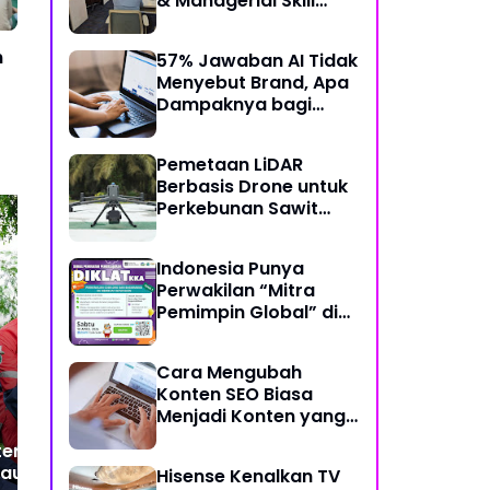
& Managerial Skill
Bertema “Data
Analysis: Using Data
n
57% Jawaban AI Tidak
For Better Individual
Menyebut Brand, Apa
Decision”
Dampaknya bagi
Bisnis?
Pemetaan LiDAR
Berbasis Drone untuk
Perkebunan Sawit
Skala Besar
Indonesia Punya
Perwakilan “Mitra
Program SMA Unggul
POS
Pemimpin Global” di
Garuda
Kel
Bidang Koding dan
Kemendiktisaintek Resmi
dan
Kecerdasan Artifisial
Dimulai di Konawe
Cara Mengubah
Selatan, PTPP Hadirkan
Konten SEO Biasa
Fasilitas Pendidikan
Menjadi Konten yang
Berkualitas
Disukai AI
ten Jalankan
jauan bersama
Hisense Kenalkan TV