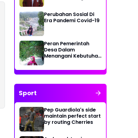
Kurang Efektif di Desa
Tolotio
Perubahan Sosial Di
Era Pandemi Covid-19
Peran Pemerintah
Desa Dalam
Menangani Kebutuhan
Masyarakat Akan
Ketersediaannya Air
Bersih
Sport
Pep Guardiola's side
maintain perfect start
by routing Cherries