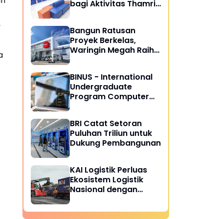
an
bagi Aktivitas Thamrin
City
,
Bangun Ratusan
Proyek Berkelas,
Waringin Megah Raih
a
ISO 9001:2015
BINUS - International
Undergraduate
Program Computer
Science yang Dicari
Industri
BRI Catat Setoran
Puluhan Triliun untuk
Dukung Pembangunan
KAI Logistik Perluas
Ekosistem Logistik
Nasional dengan
Kelola 8,7 Juta Ton
Barang Semester I
2026