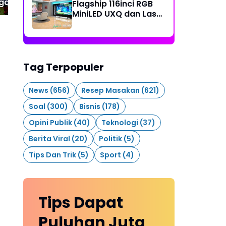
gan, WSBP Tanam
Flagship 116inci RGB
ari 2 Ribu Pohon
MiniLED UXQ dan Laser
ang Semester I
Cinema L9Q di ASEAN
Partner Conference
2026
Tag Terpopuler
News
(656)
Resep Masakan
(621)
Soal
(300)
Bisnis
(178)
Opini Publik
(40)
Teknologi
(37)
Berita Viral
(20)
Politik
(5)
Tips Dan Trik
(5)
Sport
(4)
Tips Dapat
Puluhan Juta