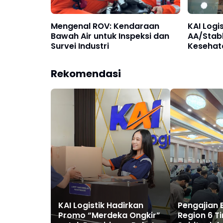
Mengenal ROV: Kendaraan
KAI Logi
Bawah Air untuk Inspeksi dan
AA/Stabl
Survei Industri
Kesehat
"Sehat"
Pelangg
Rekomendasi
Industri
KAI Logistik Hadirkan
Pengajian 
Promo “Merdeka Ongkir”
Region 6 T