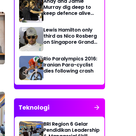
Andy and Jamie
Murray dig deep to
keep defence alive
with crucial doubles
victory
Lewis Hamilton only
third as Nico Rosberg
on Singapore Grand
Prix pole position
Rio Paralympics 2016:
Iranian Para-cyclist
dies following crash
Teknologi
BRI Region 6 Gelar
Pendidikan Leadership