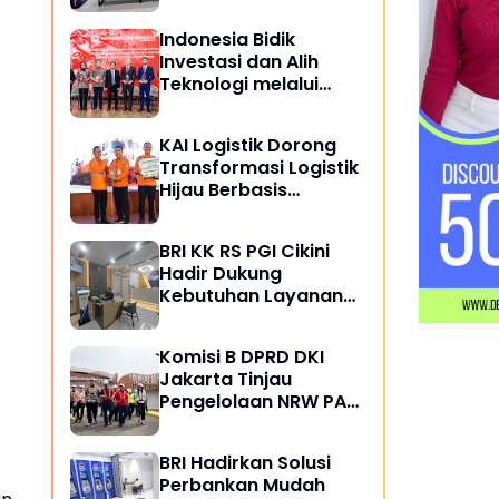
Masyarakat
Indonesia Bidik
Investasi dan Alih
Teknologi melalui
Kemitraan Perkapalan
dengan Rusia
KAI Logistik Dorong
Transformasi Logistik
Hijau Berbasis
Keberlanjutan
BRI KK RS PGI Cikini
Hadir Dukung
Kebutuhan Layanan
Perbankan di
Lingkungan Rumah
Komisi B DPRD DKI
Sakit
Jakarta Tinjau
Pengelolaan NRW PAM
JAYA, Dorong
Peningkatan Efisiensi
BRI Hadirkan Solusi
Layanan Air Perpipaan
Perbankan Mudah