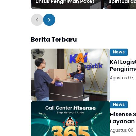
untuk Pengiriman Paket
Spiritual d
Pekerja
Berita Terbaru
News
KAI Logi
Pengirim
Agustus 07,
News
Hisense 
Layanan 
Agustus 06,