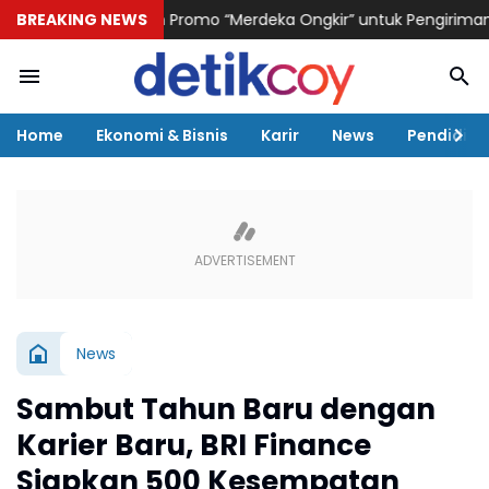
istik Hadirkan Promo “Merdeka Ongkir” untuk Pengiriman Paket
BREAKING NEWS
H
Home
Ekonomi & Bisnis
Karir
News
Pendidika
News
Sambut Tahun Baru dengan
Karier Baru, BRI Finance
Siapkan 500 Kesempatan