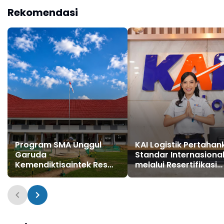
Layanan Perbankan
"Sehat", Perkuat
Rekomendasi
Kepercayaan
Pelanggan di Tengah
Dinamika Industri
Program SMA Unggul
KAI Logistik Pertahan
Garuda
Standar Internasiona
Kemendiktisaintek Resmi
melalui Resertifikasi
Dimulai di Konawe
Sistem Manajemen
Selatan, PTPP Hadirkan
Integrasi ISO
Fasilitas Pendidikan
Berkualitas