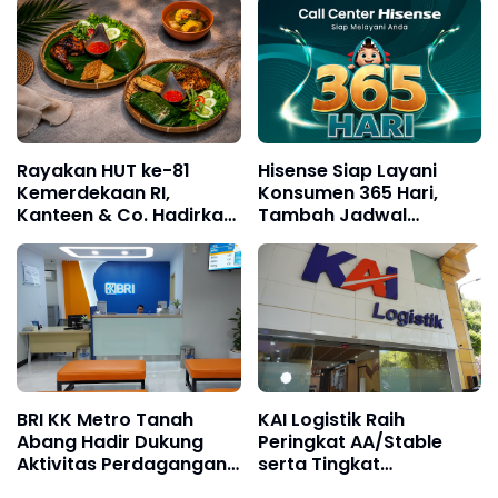
Konawe Selatan, PTPP
Hadirkan Fasilitas
Pendidikan Berkualitas
Rayakan HUT ke-81
Hisense Siap Layani
Kemerdekaan RI,
Konsumen 365 Hari,
Kanteen & Co. Hadirkan
Tambah Jadwal
Menu Nusantara Baru
Layanan Call Center
dan Promo Paket
Hisense Care
Spesial Rp81.000
BRI KK Metro Tanah
KAI Logistik Raih
Abang Hadir Dukung
Peringkat AA/Stable
Aktivitas Perdagangan
serta Tingkat
dan Permudah Akses
Kesehatan dan Predikat