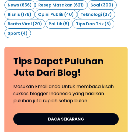
News
(656)
Resep Masakan
(621)
Soal
(300)
Bisnis
(178)
Opini Publik
(40)
Teknologi
(37)
Berita Viral
(20)
Politik
(5)
Tips Dan Trik
(5)
Sport
(4)
Tips Dapat Puluhan
Juta Dari Blog!
Masukan Email anda Untuk membaca kisah
sukses blogger Indonesia yang hasilkan
puluhan juta rupiah setiap bulan.
BACA SEKARANG