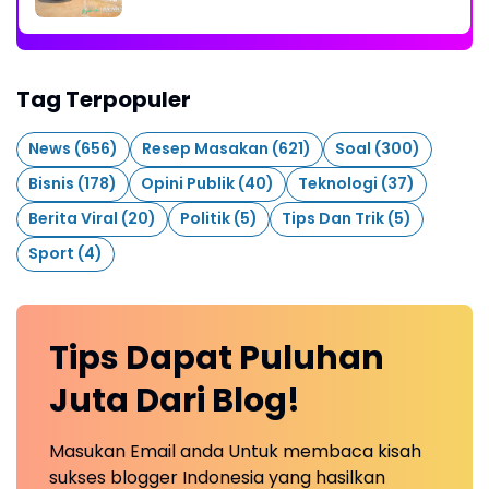
2026
Tag Terpopuler
News
(656)
Resep Masakan
(621)
Soal
(300)
Bisnis
(178)
Opini Publik
(40)
Teknologi
(37)
Berita Viral
(20)
Politik
(5)
Tips Dan Trik
(5)
Sport
(4)
Tips Dapat Puluhan
Juta Dari Blog!
Masukan Email anda Untuk membaca kisah
sukses blogger Indonesia yang hasilkan