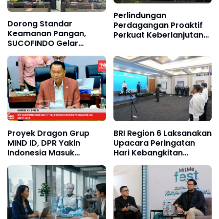
Perlindungan
Dorong Standar
Perdagangan Proaktif
Keamanan Pangan,
Perkuat Keberlanjutan
SUCOFINDO Gelar
Bisnis Krakatau Steel di
Pelatihan bagi Satuan
Tengah Banjir Baja
Pelayanan Pemenuhan
Global
Gizi
Proyek Dragon Grup
BRI Region 6 Laksanakan
MIND ID, DPR Yakin
Upacara Peringatan
Indonesia Masuk
Hari Kebangkitan
Ekosistem Baterai
Nasional Tahun 2026
Global