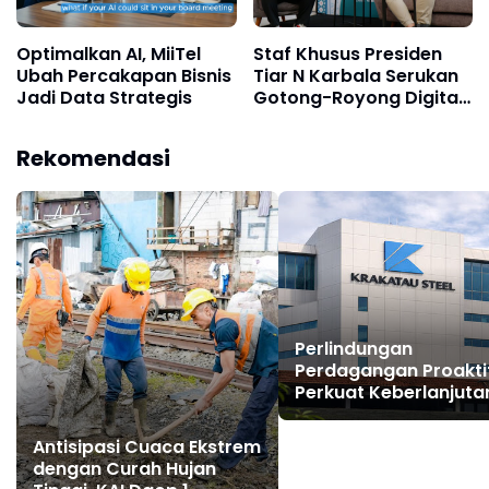
Optimalkan AI, MiiTel
Staf Khusus Presiden
Ubah Percakapan Bisnis
Tiar N Karbala Serukan
Jadi Data Strategis
Gotong-Royong Digital
64 Juta UMKM di MitMe
Fest 2026
Rekomendasi
Perlindungan
Perdagangan Proakti
Perkuat Keberlanjuta
Bisnis Krakatau Steel 
Tengah Banjir Baja Gl
Antisipasi Cuaca Ekstrem
dengan Curah Hujan