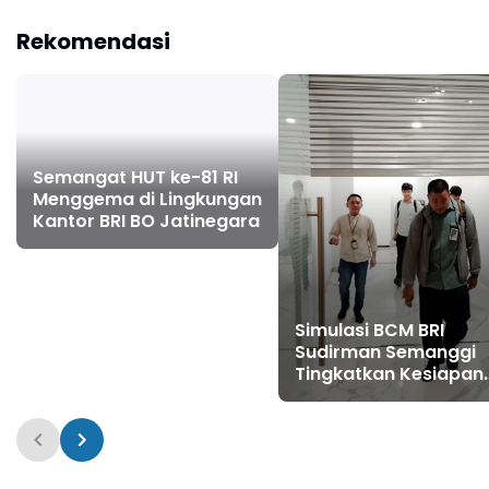
BO Jatinegara
Resertifikasi Sistem
Manajemen Integrasi
Rekomendasi
ISO
Semangat HUT ke-81 RI
Menggema di Lingkungan
Kantor BRI BO Jatinegara
Simulasi BCM BRI
Sudirman Semanggi
Tingkatkan Kesiapan
Hadapi Risiko