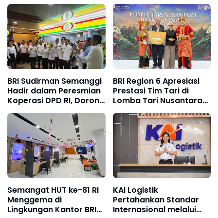
Hadapi Risiko
Transportasi Indonesia
Award 2026
BRI Sudirman Semanggi
BRI Region 6 Apresiasi
Hadir dalam Peresmian
Prestasi Tim Tari di
Koperasi DPD RI, Dorong
Lomba Tari Nusantara
Kolaborasi Ekonomi
2026
Berkelanjutan
Semangat HUT ke-81 RI
KAI Logistik
Menggema di
Pertahankan Standar
Lingkungan Kantor BRI
Internasional melalui