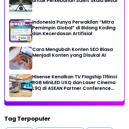
untuk Perkebunan Sawit Skala Besar
Indonesia Punya Perwakilan “Mitra
Pemimpin Global” di Bidang Koding
dan Kecerdasan Artifisial
Cara Mengubah Konten SEO Biasa
Menjadi Konten yang Disukai AI
Hisense Kenalkan TV Flagship 116inci
RGB MiniLED UXQ dan Laser Cinema
L9Q di ASEAN Partner Conference
2026
Tag Terpopuler