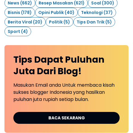
News
(662)
Resep Masakan
(621)
Soal
(300)
Bisnis
(178)
Opini Publik
(40)
Teknologi
(37)
Berita Viral
(20)
Politik
(5)
Tips Dan Trik
(5)
Sport
(4)
Tips Dapat Puluhan
Juta Dari Blog!
Masukan Email anda Untuk membaca kisah
sukses blogger Indonesia yang hasilkan
puluhan juta rupiah setiap bulan.
BACA SEKARANG