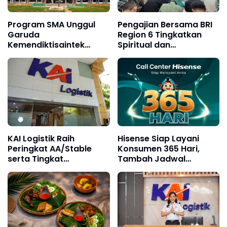
Program SMA Unggul
Pengajian Bersama BRI
Garuda
Region 6 Tingkatkan
Kemendiktisaintek
Spiritual dan
Resmi Dimulai di
Silaturahmi Pekerja
Konawe Selatan, PTPP
Hadirkan Fasilitas
Pendidikan Berkualitas
KAI Logistik Raih
Hisense Siap Layani
Peringkat AA/Stable
Konsumen 365 Hari,
serta Tingkat
Tambah Jadwal
Kesehatan dan Predikat
Layanan Call Center
"Sehat", Perkuat
Hisense Care
Kepercayaan
Pelanggan di Tengah
Dinamika Industri