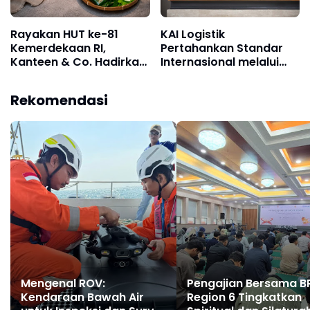
Rayakan HUT ke-81
KAI Logistik
Kemerdekaan RI,
Pertahankan Standar
Kanteen & Co. Hadirkan
Internasional melalui
Menu Nusantara Baru
Resertifikasi Sistem
dan Promo Paket
Manajemen Integrasi
Rekomendasi
Spesial Rp81.000
ISO
Mengenal ROV:
Pengajian Bersama B
Kendaraan Bawah Air
Region 6 Tingkatkan