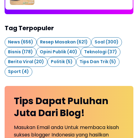
2026
Tag Terpopuler
News
(656)
Resep Masakan
(621)
Soal
(300)
Bisnis
(178)
Opini Publik
(40)
Teknologi
(37)
Berita Viral
(20)
Politik
(5)
Tips Dan Trik
(5)
Sport
(4)
Tips Dapat Puluhan
Juta Dari Blog!
Masukan Email anda Untuk membaca kisah
sukses blogger Indonesia yang hasilkan