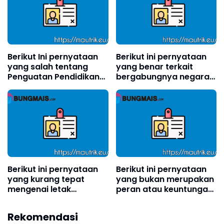
Berikut Ini pernyataan
Berikut ini pernyataan
yang salah tentang
yang benar terkait
Penguatan Pendidikan
bergabungnya negara-
Karakter (PPK) yang
negara ke dalam ASEAN
sesuai dengan
di luar 5 negara pendiri
Permendikbud Nomor
adalah?
20 Tahun 2018 adalah?
Berikut ini pernyataan
Berikut ini pernyataan
yang kurang tepat
yang bukan merupakan
mengenai letak
peran atau keuntungan
geografis Indonesia
Indonesia dalam
adalah?
organisasi internasional
Rekomendasi
adalah