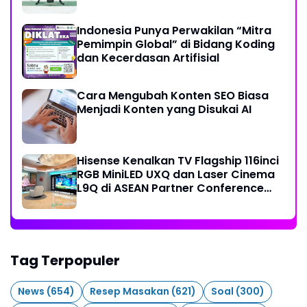
Indonesia Punya Perwakilan “Mitra
Pemimpin Global” di Bidang Koding
dan Kecerdasan Artifisial
Cara Mengubah Konten SEO Biasa
Menjadi Konten yang Disukai AI
Hisense Kenalkan TV Flagship 116inci
RGB MiniLED UXQ dan Laser Cinema
L9Q di ASEAN Partner Conference
2026
Tag Terpopuler
News
(654)
Resep Masakan
(621)
Soal
(300)