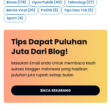
Bisnis
(178)
Opini Publik
(40)
Teknologi
(37)
Berita Viral
(20)
Politik
(5)
Tips Dan Trik
(5)
Sport
(4)
Tips Dapat Puluhan
Juta Dari Blog!
Masukan Email anda Untuk membaca kisah
sukses blogger Indonesia yang hasilkan
puluhan juta rupiah setiap bulan.
BACA SEKARANG