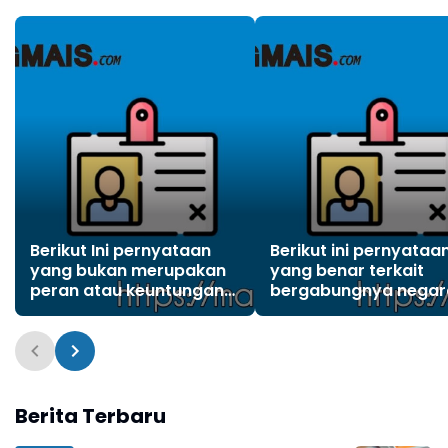
Berikut Ini pernyataan
Berikut ini pernyataa
yang bukan merupakan
yang benar terkait
peran atau keuntungan
bergabungnya negar
Indonesia dalam
negara ke dalam ASE
organisasi internasional
di luar 5 negara pendi
adalah?
adalah?
Berita Terbaru