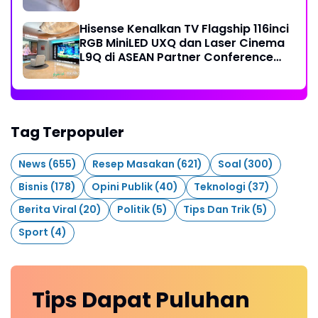
Hisense Kenalkan TV Flagship 116inci
RGB MiniLED UXQ dan Laser Cinema
L9Q di ASEAN Partner Conference
2026
Tag Terpopuler
News
(655)
Resep Masakan
(621)
Soal
(300)
Bisnis
(178)
Opini Publik
(40)
Teknologi
(37)
Berita Viral
(20)
Politik
(5)
Tips Dan Trik
(5)
Sport
(4)
Tips Dapat Puluhan