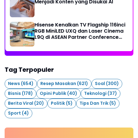
Menjadi Konten yang Disukai AI
Hisense Kenalkan TV Flagship 116inci
RGB MiniLED UXQ dan Laser Cinema
L9Q di ASEAN Partner Conference
2026
Tag Terpopuler
News
(654)
Resep Masakan
(621)
Soal
(300)
Bisnis
(178)
Opini Publik
(40)
Teknologi
(37)
Berita Viral
(20)
Politik
(5)
Tips Dan Trik
(5)
Sport
(4)