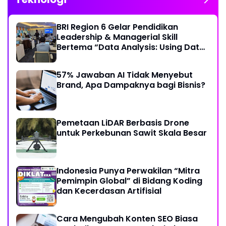
BRI Region 6 Gelar Pendidikan
Leadership & Managerial Skill
Bertema “Data Analysis: Using Data
For Better Individual Decision”
57% Jawaban AI Tidak Menyebut
Brand, Apa Dampaknya bagi Bisnis?
Pemetaan LiDAR Berbasis Drone
untuk Perkebunan Sawit Skala Besar
Indonesia Punya Perwakilan “Mitra
Pemimpin Global” di Bidang Koding
dan Kecerdasan Artifisial
Cara Mengubah Konten SEO Biasa