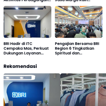
dan Permudah Akses
Transportasi Indonesia
Layanan Perbankan
Award 2026
BRI Hadir di ITC
Pengajian Bersama BRI
Cempaka Mas, Perkuat
Region 6 Tingkatkan
Dukungan Layanan
Spiritual dan
Keuangan bagi Dunia
Silaturahmi Pekerja
Usaha
Rekomendasi