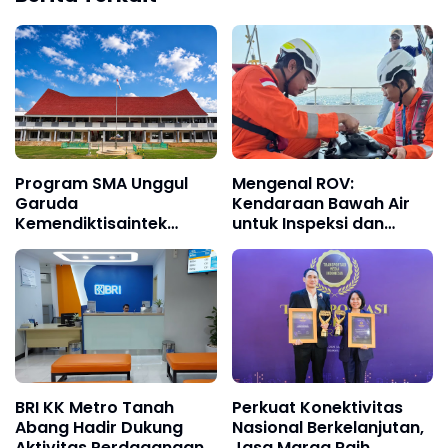
Program SMA Unggul
Mengenal ROV:
Garuda
Kendaraan Bawah Air
Kemendiktisaintek
untuk Inspeksi dan
Resmi Dimulai di
Survei Industri
Konawe Selatan, PTPP
Hadirkan Fasilitas
Pendidikan Berkualitas
BRI KK Metro Tanah
Perkuat Konektivitas
Abang Hadir Dukung
Nasional Berkelanjutan,
Aktivitas Perdagangan
Jasa Marga Raih