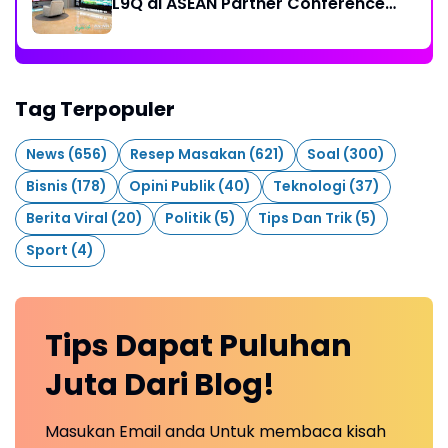
L9Q di ASEAN Partner Conference
2026
Tag Terpopuler
News
(656)
Resep Masakan
(621)
Soal
(300)
Bisnis
(178)
Opini Publik
(40)
Teknologi
(37)
Berita Viral
(20)
Politik
(5)
Tips Dan Trik
(5)
Sport
(4)
Tips Dapat Puluhan
Juta Dari Blog!
Masukan Email anda Untuk membaca kisah