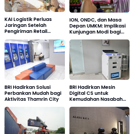
KAI Logistik Perluas
ION, ONDC, dan Masa
Jaringan Setelah
Depan UMKM: Implikasi
Pengiriman Retail
Kunjungan Modi bagi
Melonjak
Arsitektur Ekonomi
Digital
BRI Hadirkan Solusi
BRI Hadirkan Mesin
Perbankan Mudah bagi
Digital CS untuk
Aktivitas Thamrin City
Kemudahan Nasabah
BO Veteran