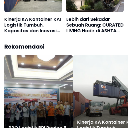
Kinerja KA Kontainer KAI
Lebih dari Sekadar
Logistik Tumbuh,
Sebuah Ruang: CURATED
Kapasitas dan Inovasi
LIVING Hadir di ASHTA
Ditingkatkan untuk
District 8
Logistik Berkelanjutan
Rekomendasi
Kinerja KA Kontainer 
PPO Logistik BRI Region 6
Logistik Tumbuh,