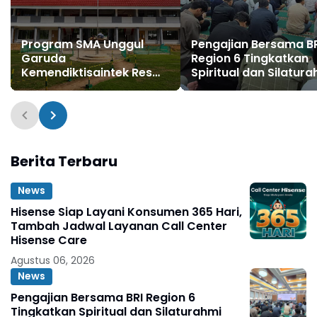
Program SMA Unggul
Pengajian Bersama B
Garuda
Region 6 Tingkatkan
Kemendiktisaintek Resmi
Spiritual dan Silatura
Dimulai di Konawe
Pekerja
Selatan, PTPP Hadirkan
Fasilitas Pendidikan
Berkualitas
Berita Terbaru
News
Hisense Siap Layani Konsumen 365 Hari,
Tambah Jadwal Layanan Call Center
Hisense Care
Agustus 06, 2026
News
Pengajian Bersama BRI Region 6
Tingkatkan Spiritual dan Silaturahmi