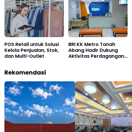
Award 2026
Pohon Sepanjang
Semester I 2026
POS Retail untuk Solusi
BRI KK Metro Tanah
Kelola Penjualan, Stok,
Abang Hadir Dukung
dan Multi-Outlet
Aktivitas Perdagangan
dan Permudah Akses
Layanan Perbankan
Rekomendasi