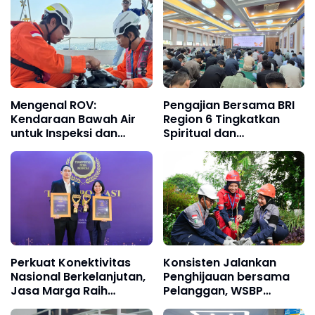
Mengenal ROV:
Pengajian Bersama BRI
Kendaraan Bawah Air
Region 6 Tingkatkan
untuk Inspeksi dan
Spiritual dan
Survei Industri
Silaturahmi Pekerja
Perkuat Konektivitas
Konsisten Jalankan
Nasional Berkelanjutan,
Penghijauan bersama
Jasa Marga Raih
Pelanggan, WSBP
Transportasi Indonesia
Tanam Lebih Dari 2 Ribu