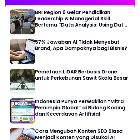
BRI Region 6 Gelar Pendidikan
Leadership & Managerial Skill
Bertema “Data Analysis: Using Data
For Better Individual Decision”
57% Jawaban AI Tidak Menyebut
Brand, Apa Dampaknya bagi Bisnis?
Pemetaan LiDAR Berbasis Drone
untuk Perkebunan Sawit Skala Besar
Indonesia Punya Perwakilan “Mitra
Pemimpin Global” di Bidang Koding
dan Kecerdasan Artifisial
Cara Mengubah Konten SEO Biasa
Menjadi Konten yang Disukai AI