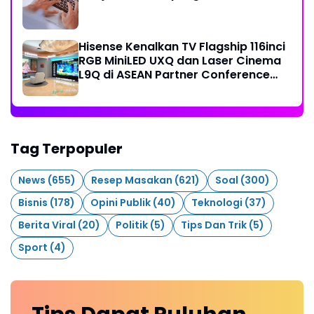
Hisense Kenalkan TV Flagship 116inci
RGB MiniLED UXQ dan Laser Cinema
L9Q di ASEAN Partner Conference
2026
Tag Terpopuler
News
(655)
Resep Masakan
(621)
Soal
(300)
Bisnis
(178)
Opini Publik
(40)
Teknologi
(37)
Berita Viral
(20)
Politik
(5)
Tips Dan Trik
(5)
Sport
(4)