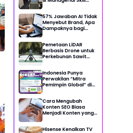
& Managerial Skill
Bertema “Data
Analysis: Using Data
57% Jawaban AI Tidak
For Better Individual
Menyebut Brand, Apa
Decision”
Dampaknya bagi
Bisnis?
Pemetaan LiDAR
Berbasis Drone untuk
Perkebunan Sawit
Skala Besar
Indonesia Punya
Perwakilan “Mitra
Pemimpin Global” di
Bidang Koding dan
Kecerdasan Artifisial
Cara Mengubah
Konten SEO Biasa
Menjadi Konten yang
Disukai AI
Kinerja KA Kontainer KAI
BRI
Hisense Kenalkan TV
Logistik Tumbuh,
Pul