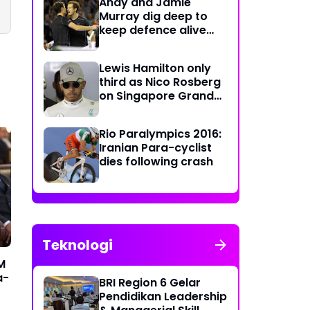
Andy and Jamie
Murray dig deep to
keep defence alive
with crucial doubles
victory
Lewis Hamilton only
third as Nico Rosberg
on Singapore Grand
Prix pole position
Rio Paralympics 2016:
Iranian Para-cyclist
dies following crash
Teknologi
M
a-
BRI Region 6 Gelar
Pendidikan Leadership