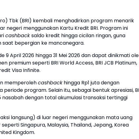
ero) Tbk (BRI) kembali menghadirkan program menarik
uar negeri menggunakan Kartu Kredit BRI. Program ini
ri
cashback
saldo kredit hingga cicilan ringan, guna
 saat bepergian ke mancanegara.
 9 April 2026 hingga 31 Mei 2026 dan dapat dinikmati ol
en premium seperti BRI World Access, BRI JCB Platinum,
dit Visa Infinite.
tan memperoleh
cashback
hingga Rp1 juta dengan
 periode program. Selain itu, sebagai bentuk apresiasi, B
asabah dengan total akumulasi transaksi tertinggi
saksi langsung) di luar negeri menggunakan mata uang
seperti Singapura, Malaysia, Thailand, Jepang, Korea
United Kingdom.