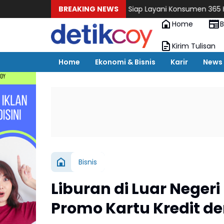
Hisense Siap Layani Konsumen 365 Hari, Tambah Jadwa
BREAKING NEWS
Home
B
Kirim Tulisan
Home
Ekonomi & Bisnis
Karir
News
Bisnis
Liburan di Luar Neger
Promo Kartu Kredit 