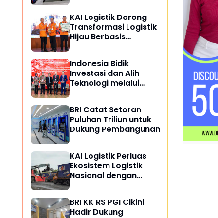
Masyarakat
KAI Logistik Dorong
Transformasi Logistik
Hijau Berbasis
Keberlanjutan
Indonesia Bidik
Investasi dan Alih
Teknologi melalui
Kemitraan Perkapalan
dengan Rusia
BRI Catat Setoran
Puluhan Triliun untuk
Dukung Pembangunan
KAI Logistik Perluas
Ekosistem Logistik
Nasional dengan
Kelola 8,7 Juta Ton
Barang Semester I
BRI KK RS PGI Cikini
2026
Hadir Dukung