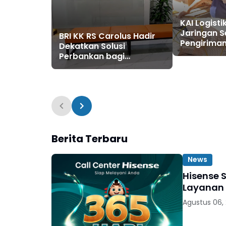
KAI Logisti
Jaringan S
BRI KK RS Carolus Hadir
Pengiriman
Dekatkan Solusi
Melonjak
Perbankan bagi
Masyarakat
Berita Terbaru
News
Hisense 
Layanan 
Agustus 06,