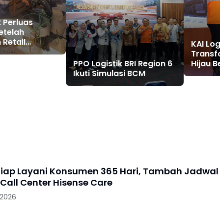
k Perluas
etelah
 Retail
KAI Log
Transf
PPO Logistik BRI Region 6
Hijau B
Ikuti Simulasi BCM
Keberl
Siap Layani Konsumen 365 Hari, Tambah Jadwal
Call Center Hisense Care
 2026