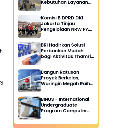
Kebutuhan Layanan
Perbankan di
Lingkungan Rumah
Komisi B DPRD DKI
Sakit
Jakarta Tinjau
Pengelolaan NRW PAM
JAYA, Dorong
Peningkatan Efisiensi
BRI Hadirkan Solusi
Layanan Air Perpipaan
Perbankan Mudah
eh
bagi Aktivitas Thamrin
City
Bangun Ratusan
Proyek Berkelas,
RI
Waringin Megah Raih
ISO 9001:2015
BINUS - International
Undergraduate
Program Computer
Science yang Dicari
Industri